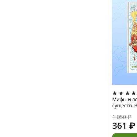
Мифы и л
существ. 
1 050 ₽
361 ₽