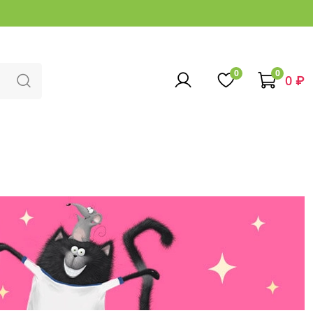
0
0
0 ₽