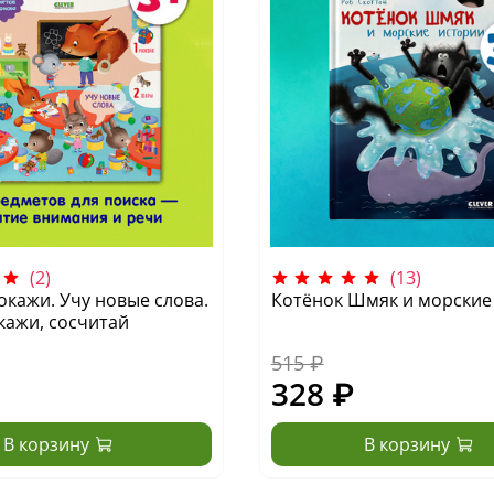
(2)
(13)
окажи. Учу новые слова.
Котёнок Шмяк и морские
кажи, сосчитай
515 ₽
328 ₽
В корзину
В корзину