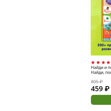
Найди и п
Найди, по
805 ₽
459 ₽