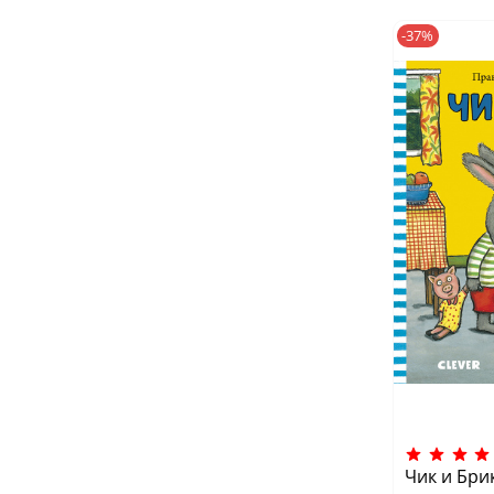
-37%
Чик и Бри