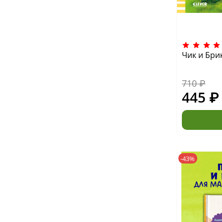
Чик и Бри
710 ₽
445 ₽
-43%