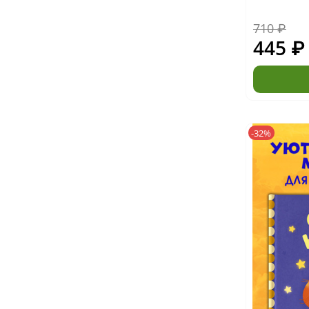
710 ₽
445 ₽
-32%