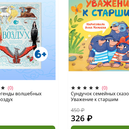
(0)
(0)
егенды волшебных
Сундучок семейных сказо
Воздух
Уважение к старшим
450 ₽
326 ₽