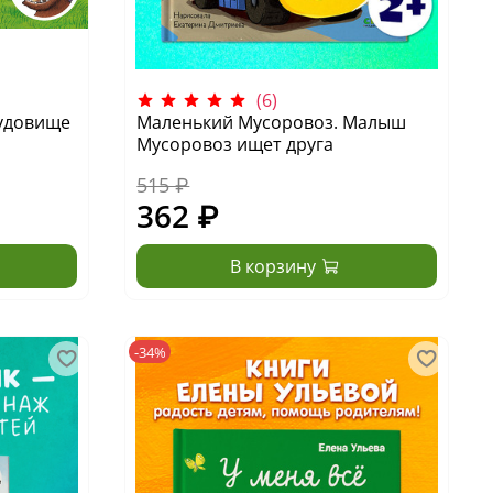
(6)
чудовище
Маленький Мусоровоз. Малыш
Мусоровоз ищет друга
515 ₽
362 ₽
В корзину
-34%