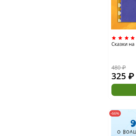
Сказки на
480 ₽
325 ₽
-66%