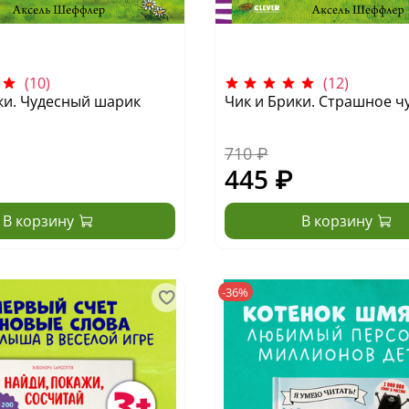
(10)
(12)
ки. Чудесный шарик
Чик и Брики. Страшное 
710 ₽
445 ₽
В корзину
В корзину
-36%