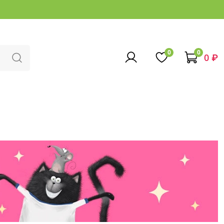
0
0
0 ₽