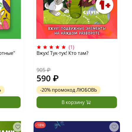
(1)
отные"
Вжух! Тук-тук! Кто там?
905 ₽
590 ₽
Ь
-20%
промокод
ЛЮБОВЬ
В корзину
-18%