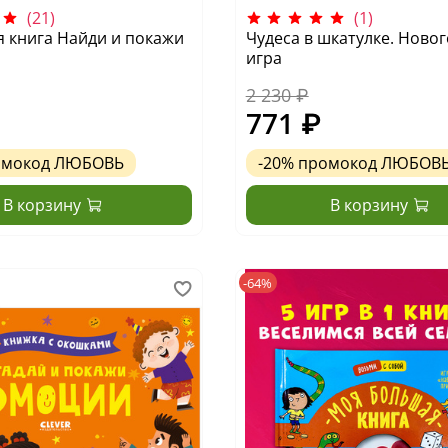
(21)
(1)
я книга Найди и покажи
Чудеса в шкатулке. Ново
игра
2 230 ₽
771 ₽
омокод
ЛЮБОВЬ
-20%
промокод
ЛЮБОВ
В корзину
В корзину
-64%