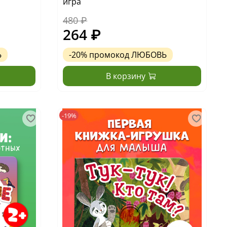
игра
480 ₽
264 ₽
Ь
-20%
промокод
ЛЮБОВЬ
В корзину
-19%