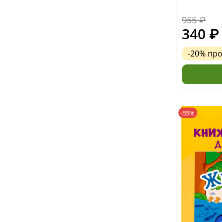
955 ₽
340 ₽
-20%
пр
-55%