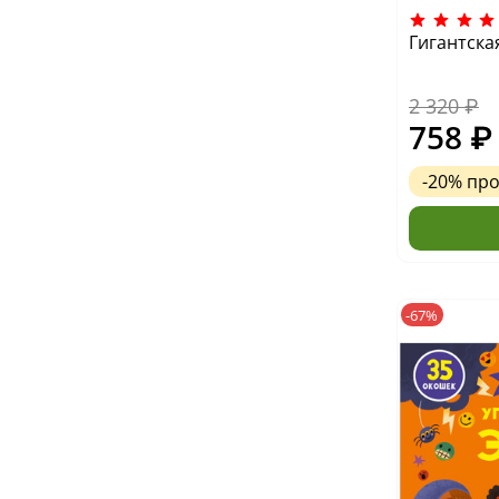
Гигантска
2 320 ₽
758 ₽
-20%
пр
-67%