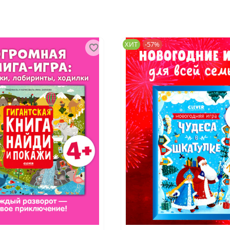
ХИТ
-57%