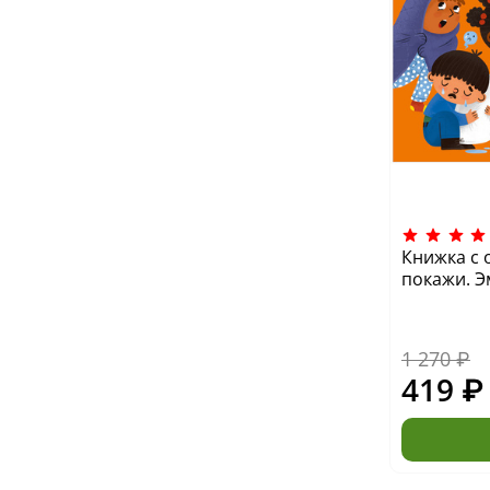
Книжка с 
покажи. 
1 270 ₽
419 ₽