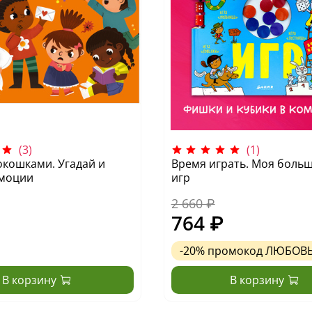
(3)
(1)
окошками. Угадай и
Время играть. Моя больш
Эмоции
игр
2 660 ₽
764 ₽
-20%
промокод
ЛЮБОВ
В корзину
В корзину