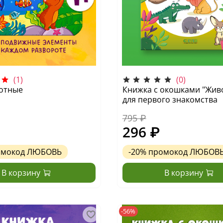
(1)
(0)
вотные
Книжка с окошками "Жив
для первого знакомства
795 ₽
296 ₽
омокод
ЛЮБОВЬ
-20%
промокод
ЛЮБОВ
В корзину
В корзину
-56%