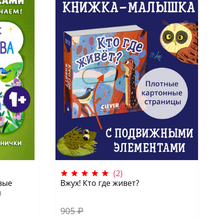
(2)
вые
Вжух! Кто где живет?
и
905 ₽