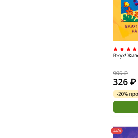
Вжух! Жи
905 ₽
326 ₽
-20%
пр
-44%