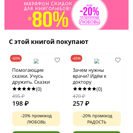
С этой книгой покупают
-60%
-45%
Помогающие
Зачем нужны
сказки. Учусь
врачи? Идём к
дружить. Сказки
доктору
(0)
(0)
495
₽
470
₽
198
₽
257
₽
-20% промокод
-20% промокод
ЛЮБОВЬ
РАДОСТЬ