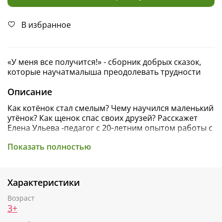
В избранное
«У меня все получится!» - сборник добрых сказок,
которые научат малыша преодолевать трудности
Описание
Как котёнок стал смелым? Чему научился маленький
утёнок? Как щенок спас своих друзей? Расскажет
Елена Ульева -педагог с 20‑летним опытом работы с
детьми и автор книг, изданных совокупным
Показать полностью
тиражом более 10,5 млн экземпляров.
«У меня все получится!» - сборник добрых сказок,
которые научат
Характеристики
малыша преодолевать трудности, верить в
собственные силы и ценить настоящую дружбу.
Возраст
3+
С этой книгой ваш ребенок: