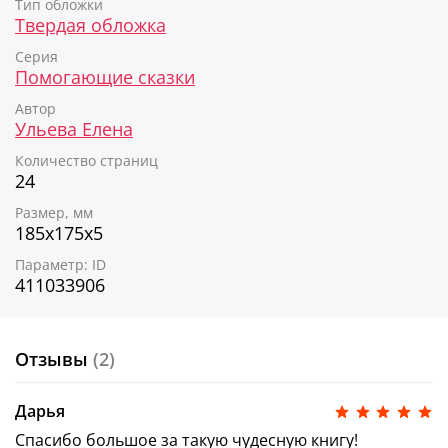
Тип обложки
• повысит самооценку и веру в собственные силы
Твердая обложка
• станет более добрым и отзывчивым
Серия
Помогающие сказки
Автор
Ульева Елена
Количество страниц
24
Размер, мм
185х175х5
Параметр: ID
411033906
Отзывы
(2)
Дарья
Спасибо большое за такую чудесную книгу!