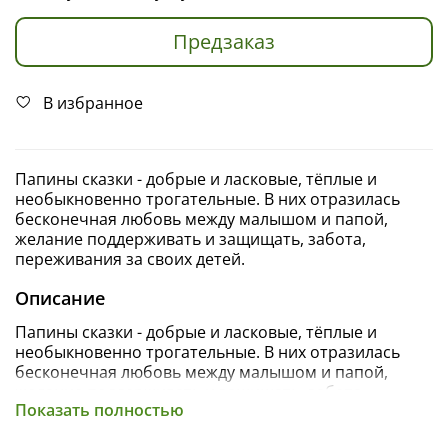
Предзаказ
В избранное
Папины сказки - добрые и ласковые, тёплые и
необыкновенно трогательные. В них отразилась
бесконечная любовь между малышом и папой,
желание поддерживать и защищать, забота,
переживания за своих детей.
Описание
Папины сказки - добрые и ласковые, тёплые и
необыкновенно трогательные. В них отразилась
бесконечная любовь между малышом и папой,
желание поддерживать и защищать, забота,
Показать полностью
переживания за своих детей
В этой книге вас ждут 14 историй о безграничной