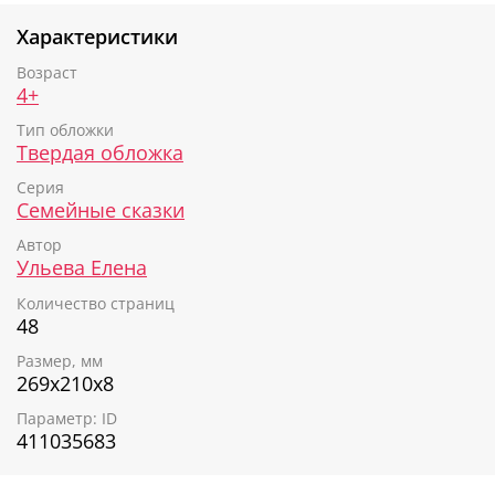
любви папы к своему ребёнку. Они расскажут, что
Характеристики
папа любит своего малыша таким, какой он есть.
Возраст
Книга поможет ребëнку:
4+
лучше понимать свои чувства и эмоции
Тип обложки
правильно строить отношения с близкими
Твердая обложка
людьми
Серия
увидеть истинную ценность семейных
Семейные сказки
отношений
Автор
Ульева Елена
Количество страниц
48
Размер, мм
269х210х8
Параметр: ID
411035683