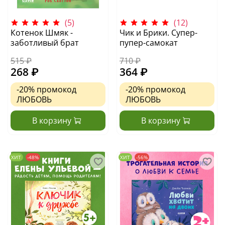
(5)
(12)
Котенок Шмяк -
Чик и Брики. Супер-
заботливый брат
пупер-самокат
515 ₽
710 ₽
268 ₽
364 ₽
-20%
промокод
-20%
промокод
ЛЮБОВЬ
ЛЮБОВЬ
В корзину
В корзину
ХИТ
-48%
ХИТ
-56%