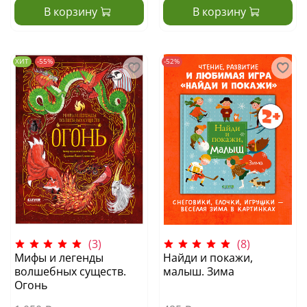
В корзину
В корзину
ХИТ
-55%
-52%
(3)
(8)
Мифы и легенды
Найди и покажи,
волшебных существ.
малыш. Зима
Огонь