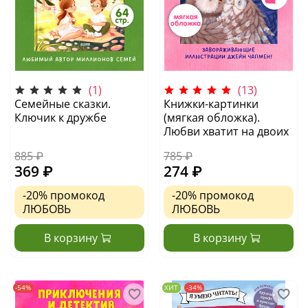
(1)
(13)
Cемейные сказки.
Книжки-картинки
Ключик к дружбе
(мягкая обложка).
Любви хватит на двоих
885 ₽
785 ₽
369 ₽
274 ₽
-20%
промокод
-20%
промокод
ЛЮБОВЬ
ЛЮБОВЬ
В корзину
В корзину
-54%
ХИТ
-34%