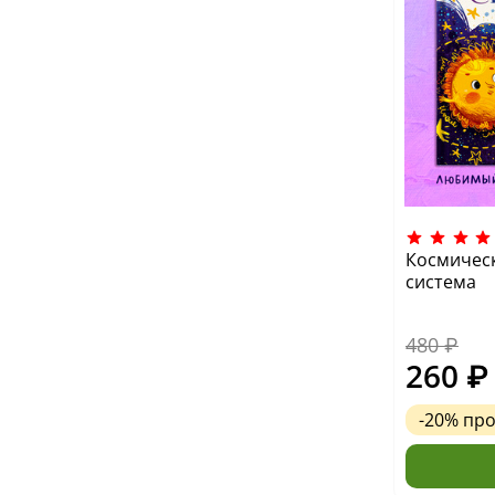
Космическ
система
480 ₽
260 ₽
-20%
пр