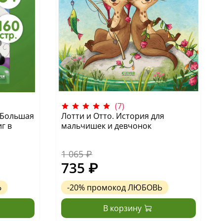
(7)
 Большая
Лотти и Отто. История для
г в
мальчишек и девчонок
1 065 ₽
735 ₽
Ь
-20%
промокод
ЛЮБОВЬ
В корзину