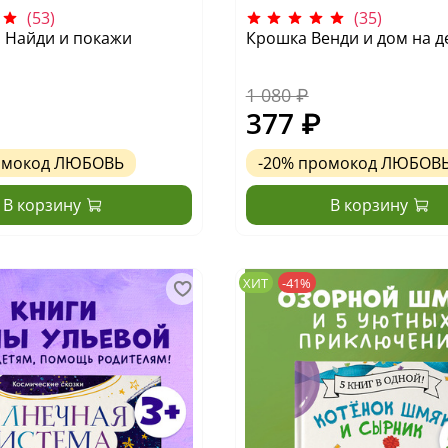
(53)
(35)
у. Найди и покажи
Крошка Венди и дом на д
1 080 ₽
377 ₽
омокод
ЛЮБОВЬ
-20%
промокод
ЛЮБОВ
В корзину
В корзину
ХИТ
-41%