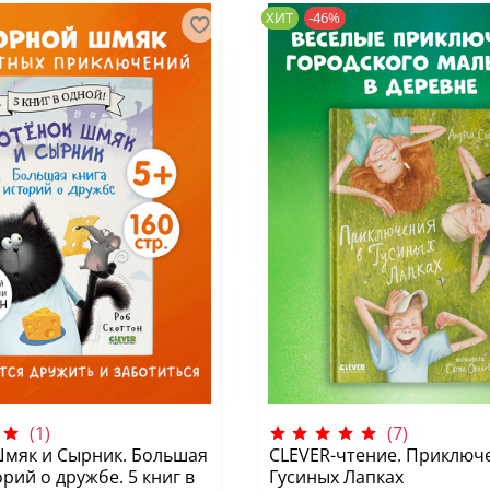
ХИТ
-46%
(1)
(7)
Шмяк и Сырник. Большая
CLEVER-чтение. Приключ
рий о дружбе. 5 книг в
Гусиных Лапках