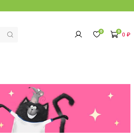
0
0
0 ₽