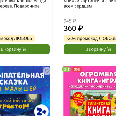
ртинки. Крошка Венди
Книжки-картинки. Я любл
дереве. Подарочное
всем сердцем
945 ₽
360 ₽
омокод
ЛЮБОВЬ
-20%
промокод
ЛЮБОВ
В корзину
В корзину
ХИТ
-59%