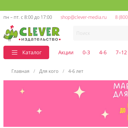
пн – пт. с 8:00 до 17:00
shop@clever-media.ru
8 (800
Каталог
Акции
0-3
4-6
7–12
Главная
Для кого
4-6 лет