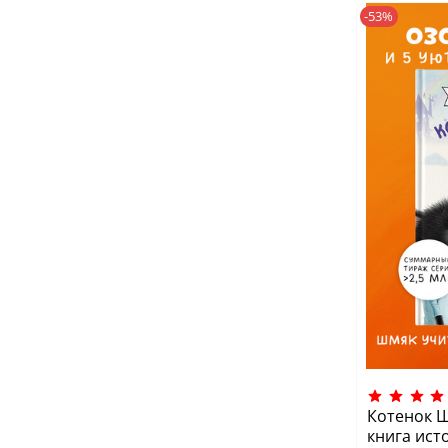
-53%
Котенок 
книга исто