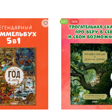
ХИТ
-56%