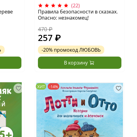
(22)
ереве
Правила безопасности в сказках.
Опасно: незнакомец!
470 ₽
257 ₽
Ь
-20%
промокод
ЛЮБОВЬ
В корзину
ХИТ
-14%