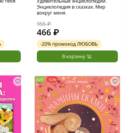
ю тебя
Удивительные энциклопедии.
Энциклопедия в сказках. Мир
вокруг меня.
955 ₽
466 ₽
Ь
-20%
промокод
ЛЮБОВЬ
В корзину
ХИТ
-52%