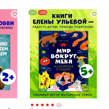
ХИТ
-39%
(2)