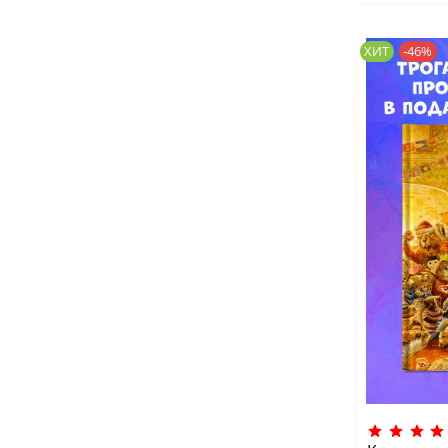
ХИТ
-46%