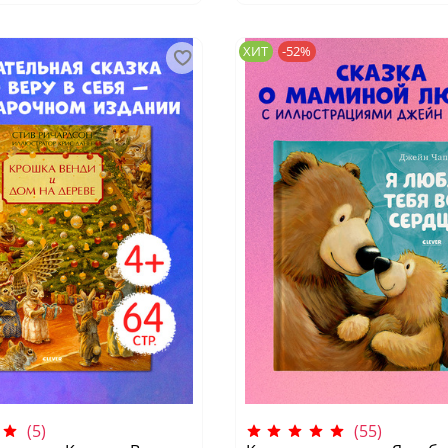
ХИТ
-52%
(5)
(55)