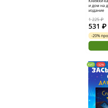
Книжки-ка
и дом на 
издание
1 225 ₽
531 ₽
-20%
пр
ХИТ
-32%