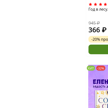
Год в лес
945 ₽
366 ₽
-20%
пр
ХИТ
-32%