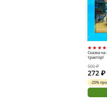
Сказка на
трактор!
500 ₽
272 ₽
-20%
пр