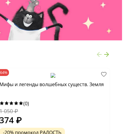
-64%
-65%
Мифы и легенды волшебных существ. Земля
Энцик
Затер
(0)
1 050
₽
2 180
374
₽
760
-20% промокод РАДОСТЬ
-20