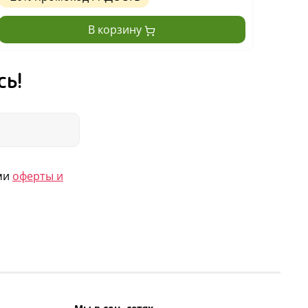
В корзину
сь!
ями
оферты и