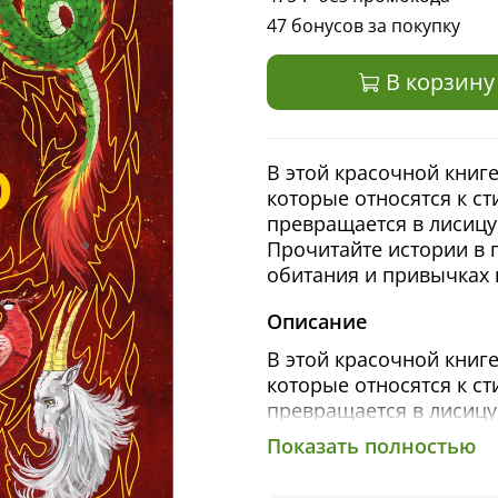
47 бонусов за покупку
В корзину
В этой красочной книг
которые относятся к ст
превращается в лисицу
Прочитайте истории в 
обитания и привычках 
Описание
В этой красочной книг
которые относятся к ст
превращается в лисицу
Прочитайте истории в 
Показать полностью
обитания и привычках 