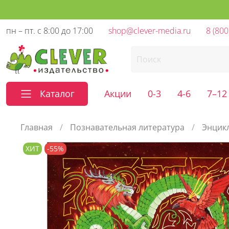
пн – пт. с 8:00 до 17:00
shop@clever-media.ru
8 (800
Каталог
Акции
0-3
4-6
7–12
Главная
Познавательная литература
Энцик
ХИТ
-55%