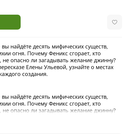
е вы найдёте десять мифических существ,
ихии огня. Почему Феникс сгорает, кто
, не опасно ли загадывать желание джинну?
пересказе Елены Ульевой, узнайте о местах
каждого создания.
е вы найдёте десять мифических существ,
ихии огня. Почему Феникс сгорает, кто
, не опасно ли загадывать желание джинну?
пересказе Елены Ульевой, узнайте о местах
каждого создания.