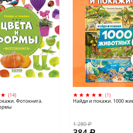
(14)
(1)
окажи. Фотокнига.
Найди и покажи. 1000 жи
формы
1 280 ₽
384 ₽