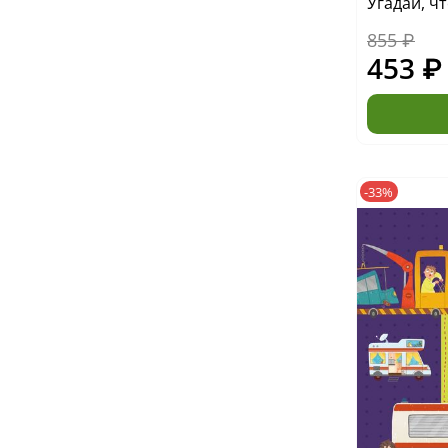
Угадай, ч
855 ₽
453 ₽
-33%