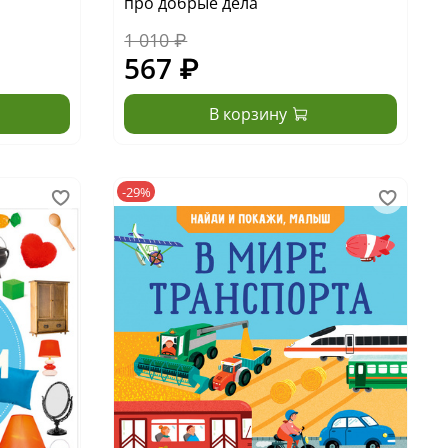
про добрые дела
1 010 ₽
567 ₽
В корзину
-29%