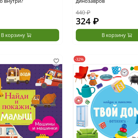
то внутри?
динозавров
440 ₽
324 ₽
В корзину
В корзину
-32%