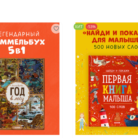
ХИТ
-53%