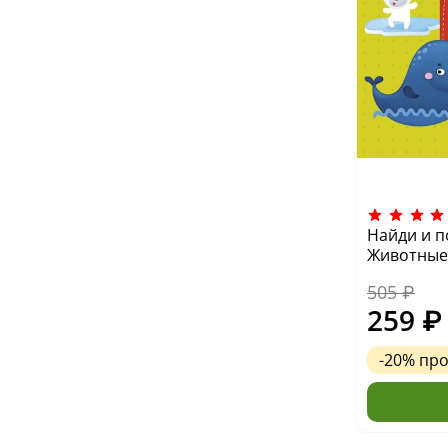
Найди и п
Животные
505 ₽
259 ₽
-20%
пр