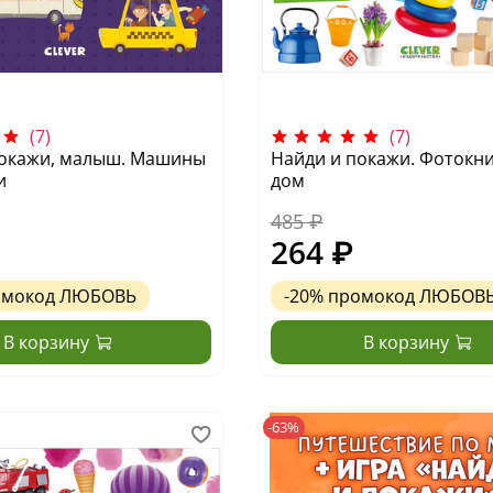
(7)
(7)
покажи, малыш. Машины
Найди и покажи. Фотокни
и
дом
485 ₽
264 ₽
омокод
ЛЮБОВЬ
-20%
промокод
ЛЮБОВ
В корзину
В корзину
-63%