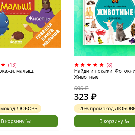
(13)
(8)
окажи, малыш.
Найди и покажи. Фотокни
Животные
505 ₽
323 ₽
омокод
ЛЮБОВЬ
-20%
промокод
ЛЮБОВ
В корзину
В корзину