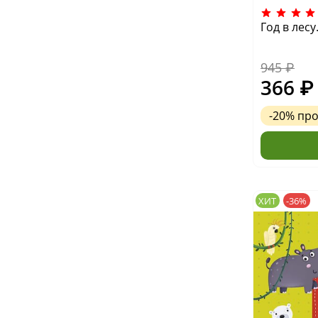
Год в лес
945 ₽
366 ₽
-20%
пр
ХИТ
-36%