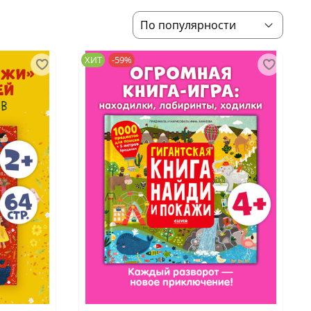
ХИТ
-59%