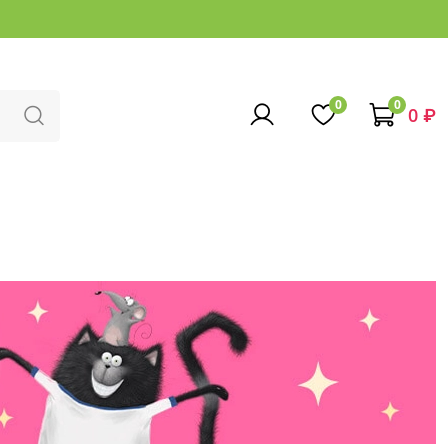
0
0
0 ₽