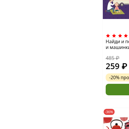
Найди и 
и машинк
485 ₽
259 ₽
-20%
пр
-36%