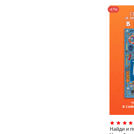
-47%
Найди и п