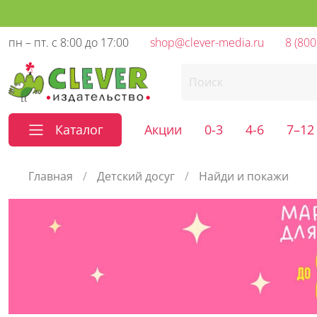
пн – пт. с 8:00 до 17:00
shop@clever-media.ru
8 (800
Каталог
Акции
0-3
4-6
7–12
Главная
Детский досуг
Найди и покажи