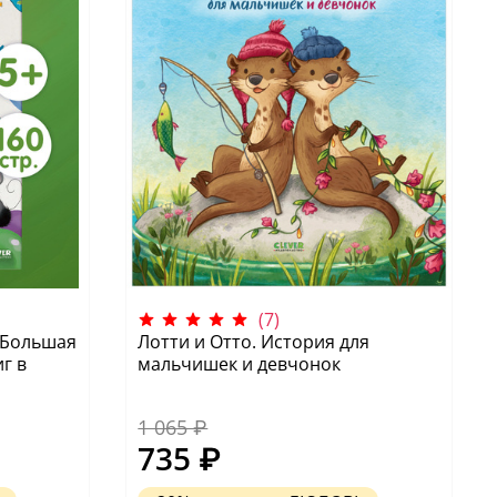
(7)
 Большая
Лотти и Отто. История для
г в
мальчишек и девчонок
1 065 ₽
735 ₽