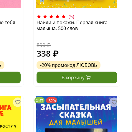
(5)
ю тебя
Найди и покажи. Первая книга
малыша. 500 слов
890 ₽
338 ₽
Ь
-20%
промокод
ЛЮБОВЬ
В корзину
ХИТ
-32%