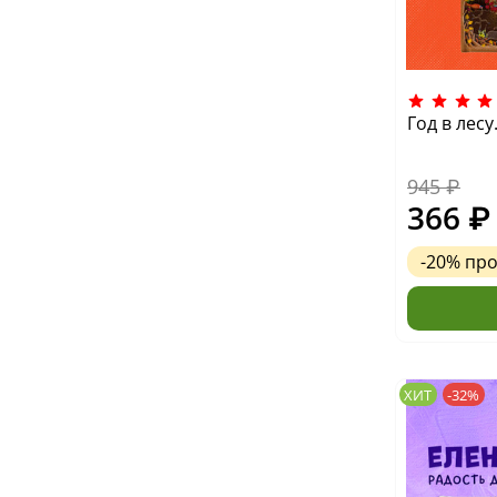
Год в лес
945 ₽
366 ₽
-20%
пр
ХИТ
-32%