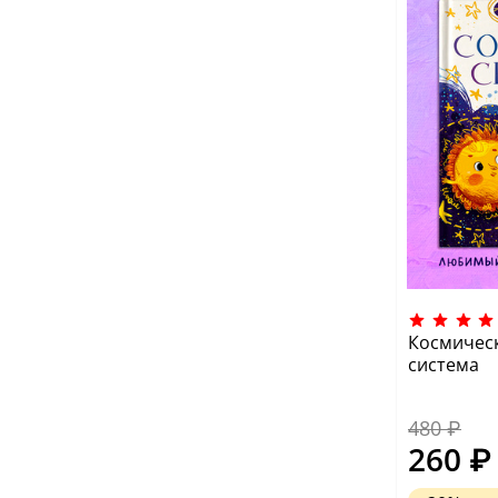
Космическ
система
480 ₽
260 ₽