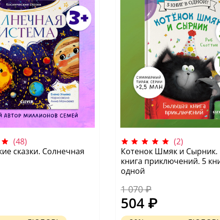
(48)
(2)
ие сказки. Солнечная
Котенок Шмяк и Сырник.
книга приключений. 5 кни
одной
1 070 ₽
504 ₽