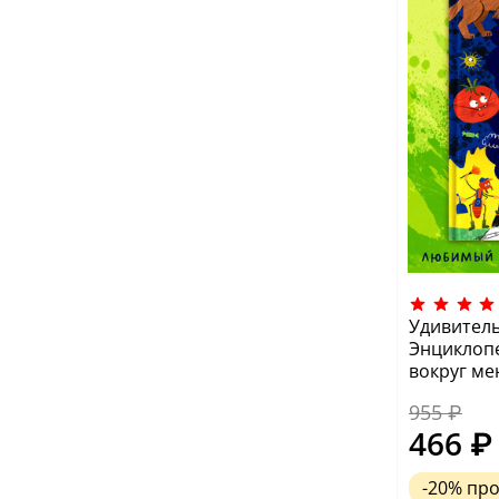
Удивител
Энциклопе
вокруг ме
955 ₽
466 ₽
-20%
пр