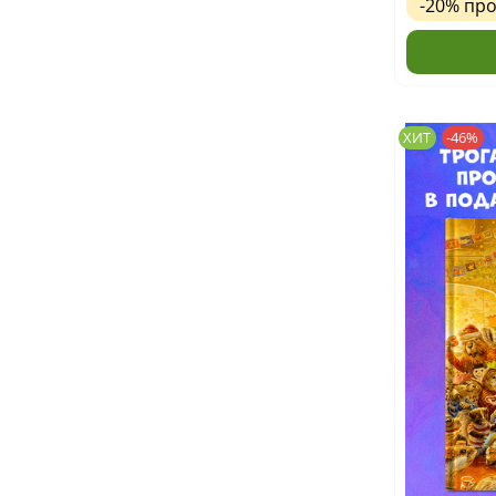
-20%
пр
ХИТ
-46%