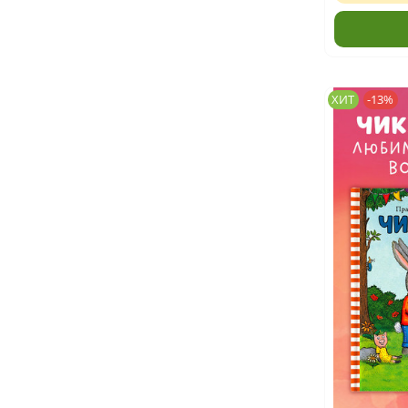
ХИТ
-13%