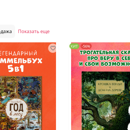
одажа
Показать еще
ХИТ
-56%