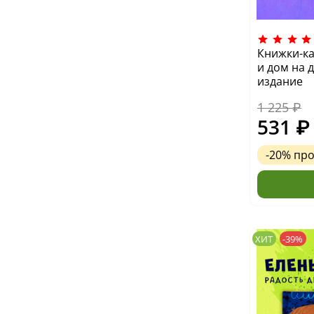
Книжки-ка
и дом на 
издание
1 225 ₽
531 ₽
-20%
пр
ХИТ
-39%