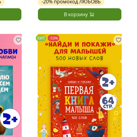
Ь
-20%
промокод
ЛЮБОВЬ
В корзину
ХИТ
-53%