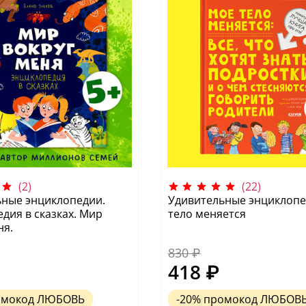
(2)
(22)
ьные энциклопедии.
Удивительные энциклопе
дия в сказках. Мир
тело меняется
ня.
830 ₽
418 ₽
омокод
ЛЮБОВЬ
-20%
промокод
ЛЮБОВ