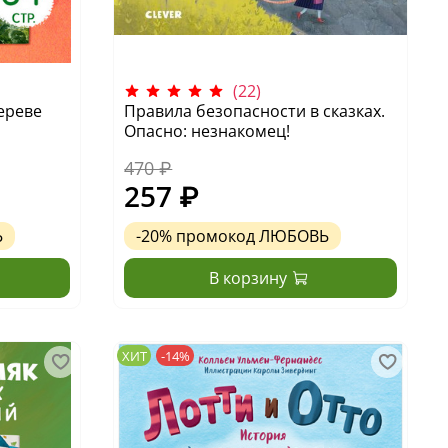
(22)
ереве
Правила безопасности в сказках.
Опасно: незнакомец!
470 ₽
257 ₽
Ь
-20%
промокод
ЛЮБОВЬ
В корзину
ХИТ
-14%