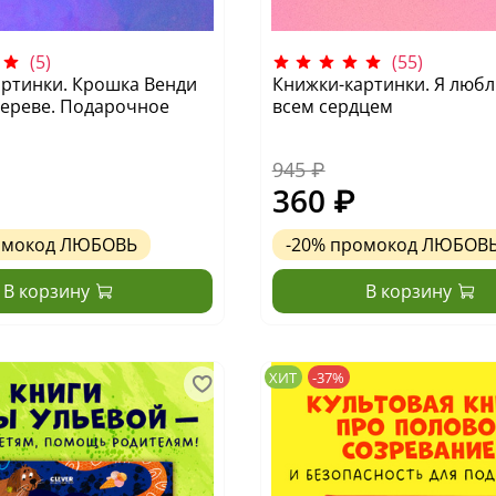
(5)
(55)
ртинки. Крошка Венди
Книжки-картинки. Я любл
дереве. Подарочное
всем сердцем
945 ₽
360 ₽
омокод
ЛЮБОВЬ
-20%
промокод
ЛЮБОВ
В корзину
В корзину
ХИТ
-37%