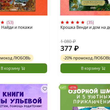
(53)
(35)
у. Найди и покажи
Крошка Венди и дом на д
1 080 ₽
377 ₽
омокод
ЛЮБОВЬ
-20%
промокод
ЛЮБОВ
В корзину
В корзину
ХИТ
-41%