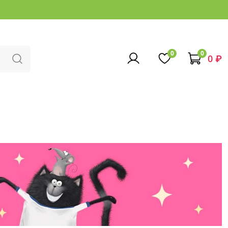
0
0
0 ₽