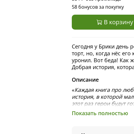
58 бонусов за покупку
В корзину
Сегодня у Брики день 
торт, но, когда нёс ег
уронил. Вот беда! Как 
Добрая история, котора
Описание
«
Каждая книга про лю
история, в которой мал
этот раз герои будут г
Брики
», — редактор Сle
Показать полностью
Очередной хит от Акс
рождения»
. Эта нова