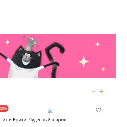
-50%
-60%
Чик и Брики. Чудесный шарик
Чик и