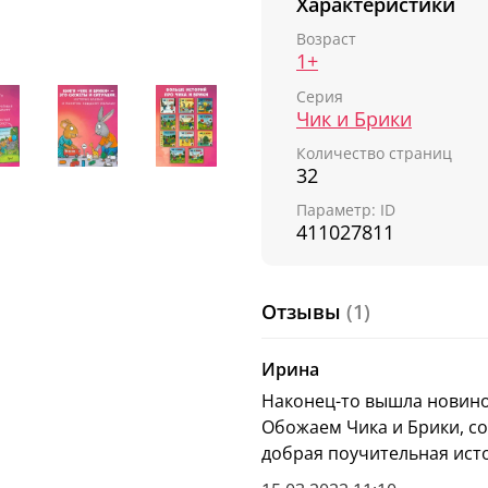
Характеристики
малышей находить выхо
иллюстрации захочется
Возраст
1+
Сегодня у Брики день 
Серия
торт, но, когда нес ег
Чик и Брики
уронил. Вот беда! Как 
Количество страниц
Компактный формат 205
32
благодаря качественно
Параметр: ID
День рождения»
прос
411027811
помнется.
Подарите ребенку книг
Отзывы
(1)
Об авторе:
Аксель Шеффлер
— не
Ирина
придумал зайчонка Чик
Наконец-то вышла новиноч
идеально подходят для
Обожаем Чика и Брики, со
добрая поучительная исто