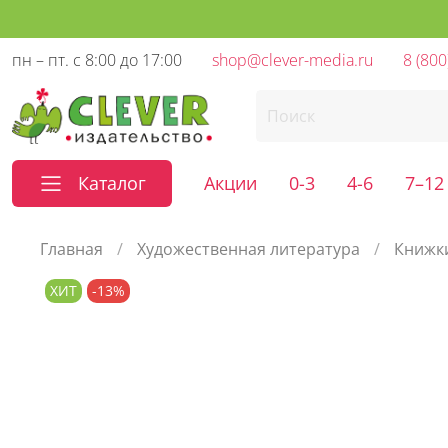
пн – пт. с 8:00 до 17:00
shop@clever-media.ru
8 (800
Каталог
Акции
0-3
4-6
7–12
Главная
Художественная литература
Книжк
ХИТ
-13%