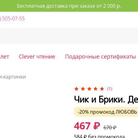
Бесплатная доставка при заказе от 2 000 р.
) 505-07-55
 лет
Clever чтение
Подарочные сертификаты
и-картинки
(1)
Чик и Брики. Д
-20%
промокод
ЛЮБОВЬ
467 ₽
670 ₽
584 ₽
без промокода