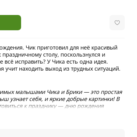
рождения. Чик приготовил для неё красивый
о к праздничному столу, поскользнулся и
же всё исправить? У Чика есть одна идея.
я учит находить выход из трудных ситуаций.
бимых малышами Чика и Брики — это простая
ыш узнает себя, и яркие добрые картинки! В
отовиться к празднику — дню рождения
ver.
еля Шеффлера —
«Чик и Брики. День
я веселая и поучительная история научит