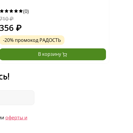
(0)
710
₽
710
₽
356
₽
281
-20% промокод РАДОСТЬ
-20
В корзину
сь!
ями
оферты и