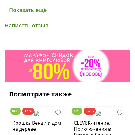
+ Показать ещё
Написать отзыв
Посмотрите также
ХИТ
-65%
ХИТ
-57%
Крошка Венди и дом
CLEVER-чтение.
на дереве
Приключения в
Гусиных Лапках