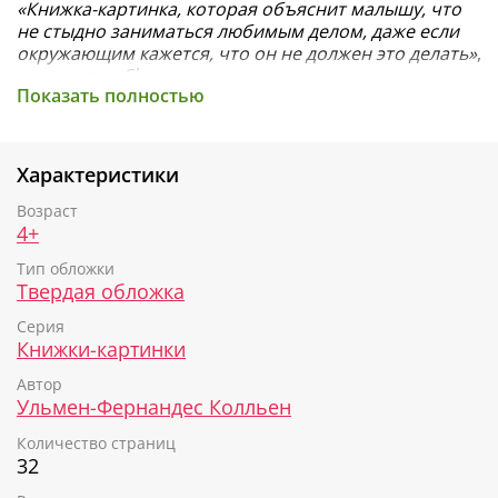
«Книжка-картинка, которая объяснит малышу, что
не стыдно заниматься любимым делом, даже если
окружающим кажется, что он не должен это делать»
,
— редактор Clever.
Показать полностью
Книга «Лотти и Отто» научит мальчиков и девочек
ценить свою уникальность, слушать сердце и не
зависеть от мнения окружающих. Простые тексты и
Характеристики
увлекательные диалоги переведены талантливой
Еленой Фельдман и обязательно понравятся
Возраст
малышу.
4+
Когда Лотти и Отто встречаются в летнем лагере,
Тип обложки
они с удивлением обнаруживают, что похожи как
Твердая обложка
две капли воды! Но Лотти — девочка, а Отто —
Серия
мальчик. Лотти любит рыбачить и строить хижины,
Книжки-картинки
а Отто — печь торты и шить. Вожатым в лагере не
очень по душе их увлечения… Что же придумают
Автор
Лотти и Отто?
Ульмен-Фернандес Колльен
Подарите ребенку книгу, которую стоит прочитать
Количество страниц
каждому
32