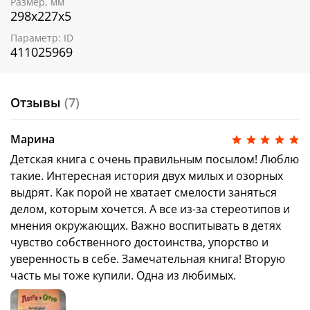
Размер, мм
298х227х5
Также в серии:
Параметр: ID
Лотти и Отто. История про настоящих друзей
411025969
О переводчике: ​​
Елена Фельдман — талантливый поэт, прозаик и
переводчик с 5 языков. Она с легкостью на ходу
Отзывы
(7)
рифмует все, что видит, сочиняет истории для
малышей, вдохновляясь окружающим миром и
красотой. Лауреат множества литературных и
Марина
переводческих премий и конкурсов.
Детская книга с очень правильным посылом! Люблю
такие. Интересная история двух милых и озорных
выдрят. Как порой не хватает смелости заняться
делом, которым хочется. А все из-за стереотипов и
мнения окружающих. Важно воспитывать в детях
чувство собственного достоинства, упорство и
уверенность в себе. Замечательная книга! Вторую
часть мы тоже купили. Одна из любимых.