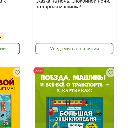
м к
Сказка на ночь. Спокойной ночи,
пожарная машинка!
Ь
чии
Уведомить о наличии
-51%