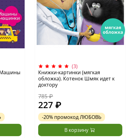
(3)
. Машины
Книжки-картинки (мягкая
обложка). Котенок Шмяк идет к
доктору
785 ₽
227 ₽
Ь
-20%
промокод
ЛЮБОВЬ
В корзину