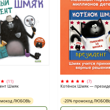
(11)
(7)
гент Шмяк
Котёнок Шмяк — презид
омокод
ЛЮБОВЬ
-20%
промокод
ЛЮБОВ