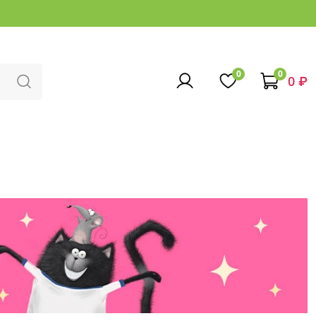
0
0
0 ₽