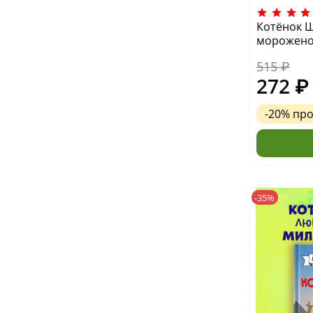
Котёнок 
морожено
515 ₽
272 ₽
-20%
пр
-35%