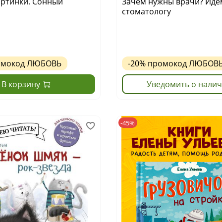
артинки. Сонный
Зачем нужны врачи? Идё
стоматологу
омокод
ЛЮБОВЬ
-20%
промокод
ЛЮБОВ
В корзину
Уведомить о нали
-45%