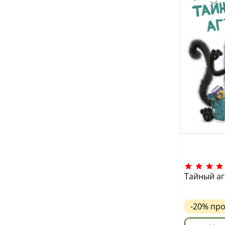
Тайный а
-20%
пр