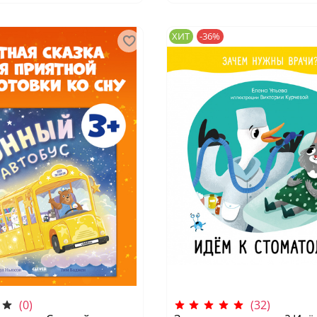
ХИТ
-36%
(0)
(32)