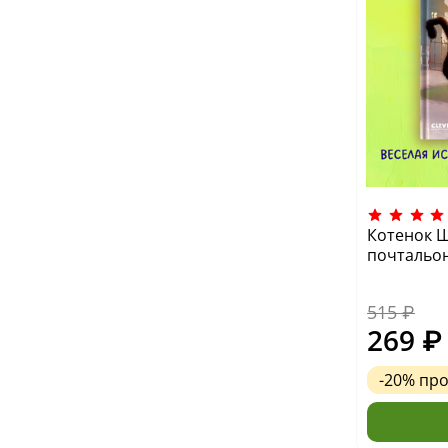
Котенок Ш
почтальо
515 ₽
269 ₽
-20%
пр