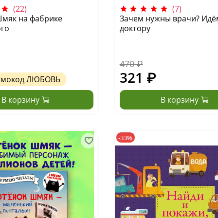
(22)
(7)
Шмяк на фабрике
Зачем нужны врачи? Идё
го
доктору
470 ₽
321 ₽
омокод
ЛЮБОВЬ
В корзину
В корзину
-33%