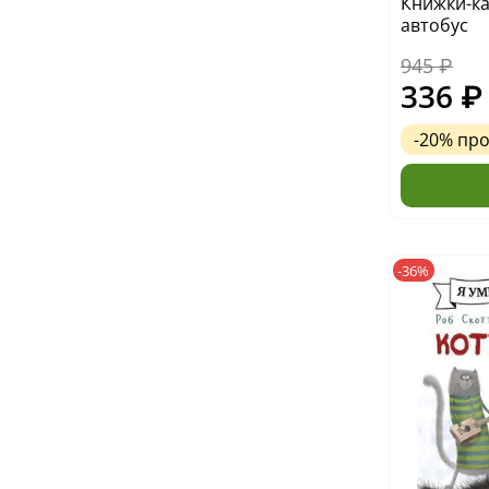
Книжки-к
автобус
945 ₽
336 ₽
-20%
пр
-36%