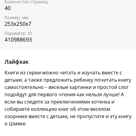
Количество страниц
40
Шмяк
— один из самых любимых героев маленьких
читателей. Мы подготовили специальные чек-листы,
Размер, мм
чтобы вы могли проверить, все ли истории у вас уже
253х250х7
есть.
Параметр: ID
Чтобы проверить, все ли книги серии у вас есть,
410988693
скачать чек-лист
Книги из серии можно читать и изучать вместе с
детьми, а также предложить ребенку почитать книгу
Лайфхак
самостоятельно – веселые картинки и простой слог
подойдут для первого чтения как нельзя лучше! А
Книги из серии можно читать и изучать вместе с
если вы следите за приключениями котенка и
детьми, а также предложить ребенку почитать книгу
собираете коллекцию книг об этом веселом
самостоятельно – веселые картинки и простой слог
озорнике вместе с детьми, не пропустите и эту книгу
подойдут для первого чтения как нельзя лучше! А
о Шмяке.
если вы следите за приключениями котенка и
собираете коллекцию книг об этом веселом
озорнике вместе с детьми, не пропустите и эту книгу
о Шмяке.