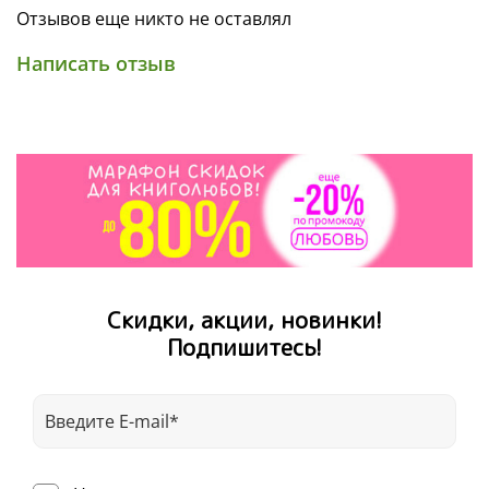
Отзывов еще никто не оставлял
Интересные факты о поездах и автомобилях
Написать отзыв
История создания разных видов транспорта
Более 180 детальных иллюстраций
Задания на внимание и сообразительность
Игра «найди и покажи»
Разовьет эрудицию и любопытство
Возраст 5–7 лет
Скидки, акции, новинки!
Подпишитесь!