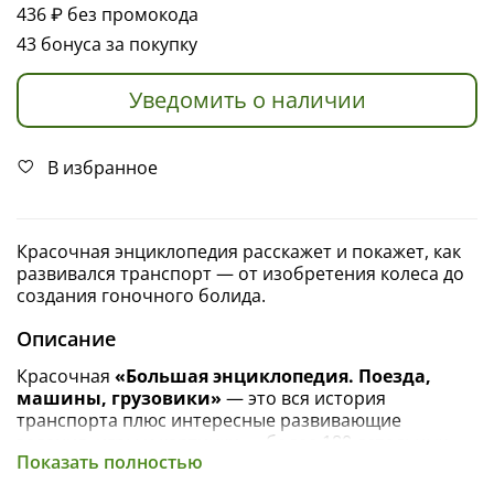
436 ₽
без промокода
43 бонуса за покупку
Уведомить о наличии
В избранное
Красочная энциклопедия расскажет и покажет, как
развивался транспорт — от изобретения колеса до
создания гоночного болида.
Описание
Красочная
«Большая энциклопедия. Поезда,
машины, грузовики»
— это вся история
транспорта плюс интересные развивающие
задания, игры и картинки — более 180 детальных
Показать полностью
иллюстраций.