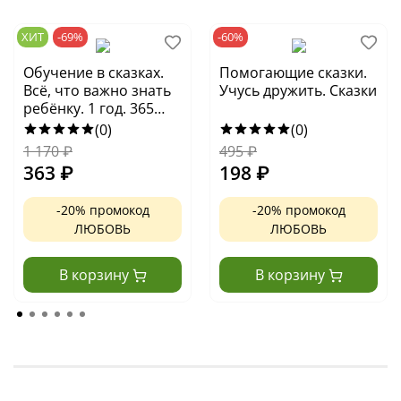
ХИТ
-69%
-60%
Обучение в сказках.
Помогающие сказки.
Всё, что важно знать
Учусь дружить. Сказки
ребёнку. 1 год. 365
весёлых игр и
(0)
(0)
развивающих
1 170
₽
495
₽
заданий на каждый
363
₽
198
₽
день
-20% промокод
-20% промокод
ЛЮБОВЬ
ЛЮБОВЬ
В корзину
В корзину