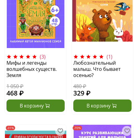
(3)
(1)
Мифы и легенды
Любознательный
волшебных существ.
малыш. Что бывает
Земля
осенью?
1 050 ₽
480 ₽
468 ₽
329 ₽
В корзину
В корзину
-31%
-70%