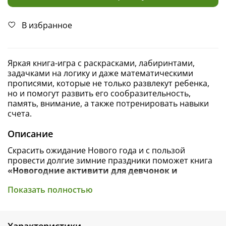
В избранное
Яркая книга-игра с раскрасками, лабиринтами,
задачками на логику и даже математическими
прописями, которые не только развлекут ребенка,
но и помогут развить его сообразительность,
память, внимание, а также потренировать навыки
счета.
Описание
Скрасить ожидание Нового года и с пользой
провести долгие зимние праздники поможет книга
«Новогодние активити для девчонок и
мальчишек»
.
Показать полностью
На ярких страницах ребята найдут множество
заданий на логику, внимание и сообразительность,
смешные рисовалки, лабиринты и задачки. Малыши
Характеристики