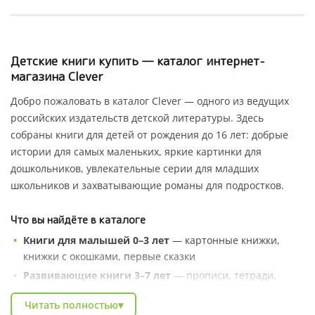
Детские книги купить — каталог интернет-
магазина Clever
Добро пожаловать в каталог Clever — одного из ведущих
российских издательств детской литературы. Здесь
собраны книги для детей от рождения до 16 лет: добрые
истории для самых маленьких, яркие картинки для
дошкольников, увлекательные серии для младших
школьников и захватывающие романы для подростков.
Что вы найдёте в каталоге
Книги для малышей 0–3 лет
— картонные книжки,
книжки с окошками, первые сказки
Развивающие книги 3–7 лет
— прописи, тетради,
серии «Умные книжки», энциклопедии в сказках
Читать полностью
▾
Художественные серии
— Котёнок Шмяк, Чик и Брики,