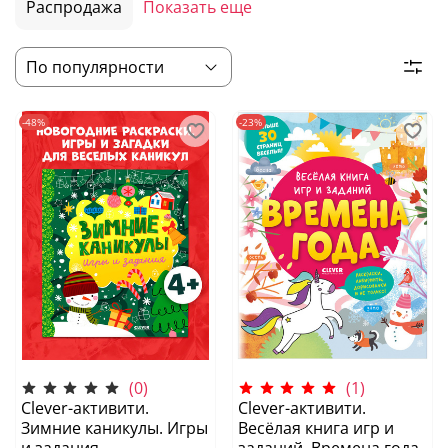
Распродажа
Показать еще
-48%
-23%
(0)
(1)
Clever-активити.
Clever-активити.
Зимние каникулы. Игры
Весёлая книга игр и
и задания
заданий. Времена года