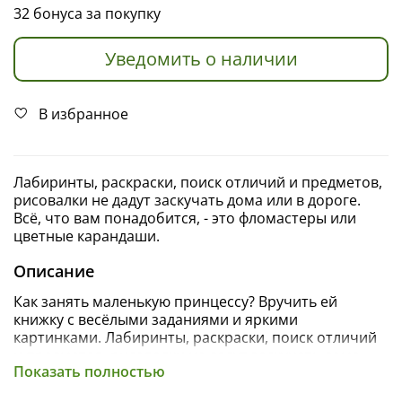
32 бонуса за покупку
Уведомить о наличии
В избранное
Лабиринты, раскраски, поиск отличий и предметов,
рисовалки не дадут заскучать дома или в дороге.
Всё, что вам понадобится, - это фломастеры или
цветные карандаши.
Описание
Как занять маленькую принцессу? Вручить ей
книжку с весёлыми заданиями и яркими
картинками. Лабиринты, раскраски, поиск отличий
и предметов, рисовалки не дадут заскучать дома
Показать полностью
или в дороге. Всё, что вам понадобится, - это
фломастеры или цветные карандаши.