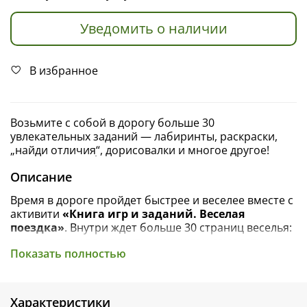
Уведомить о наличии
В избранное
Возьмите с собой в дорогу больше 30
увлекательных заданий — лабиринты, раскраски,
„найди отличияׅ“, дорисовалки и многое другое!
Описание
Время в дороге пройдет быстрее и веселее вместе с
активити
«Книга игр и заданий. Веселая
поездка»
. Внутри ждет больше 30 страниц веселья:
дорисовать и раскрасить машинки и самолеты,
Показать полностью
разобраться в дорожных знаках, помочь черепашке
добраться до океана и много другое.
Тетрадка-активити — это отличный способ, чтобы
Характеристики
весело, интересно, а главное, с пользой