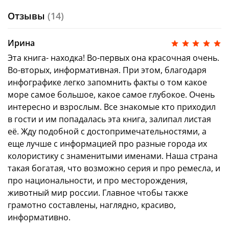
одной страны, а потом проверьте, что он
Отзывы
(14)
запомнил
Обязательно хвалите детей за успехи
Ирина
Книга
«Россия. 1000 удивительных фактов»
входит в коллекцию
«Стану кем хочу».
Книги этой
Эта книга- находка! Во-первых она красочная очень.
коллекции познакомят ребенка с многообразием
Во-вторых, информативная. При этом, благодаря
мира и помогут найти свое призвание.
инфографике легко запомнить факты о том какое
море самое большое, какое самое глубокое. Очень
интересно и взрослым. Все знакомые кто приходил
в гости и им попадалась эта книга, залипал листая
её. Жду подобной с достопримечательностями, а
еще лучше с информацией про разные города их
колористику с знаменитыми именами. Наша страна
такая богатая, что возможно серия и про ремесла, и
про национальности, и про месторождения,
животный мир россии. Главное чтобы также
грамотно составлены, наглядно, красиво,
информативно.