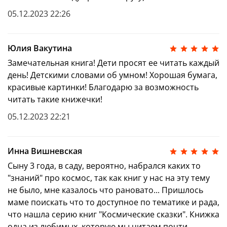
05.12.2023 22:26
Юлия Вакутина
Замечательная книга! Дети просят ее читать каждый
день! Детскими словами об умном! Хорошая бумага,
красивые картинки! Благодарю за возможность
читать такие книжечки!
05.12.2023 22:21
Об авторе
:
Инна Вишневская
Елена Ульева — талантливый автор детских книг,
Сыну 3 года, в саду, вероятно, набрался каких то
изданных совокупным тиражом 6 миллионов
"знаний" про космос, так как книг у нас на эту тему
экземпляров, по итогам 2020 года входит в ТОП-3
самых издаваемых детских авторов России по
не было, мне казалось что рановато... Пришлось
мнению Книжной палаты. Мастер сказок, педагог с
маме поискать что то доступное по тематике и рада,
20-летним опытом работы с детьми.
что нашла серию книг "Космические сказки". Книжка
одна из любимых, которую мы читаем почти
Специально для вас мы подготовили полную