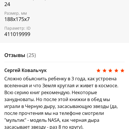
книги для маленьких почемучек, где научные
24
знания о планетах, звездах, кометах и астероидах
Размер, мм
поданы в форме увлекательной сказки
.
188х175х7
Параметр: ID
411019999
Читайте также в серии:
Солнечная система.
Космические сказки
Отзывы
(25)
Земля и Луна.
Космические сказки
Эти книги прекрасно подойдут для занятий: дома, в
Сергей Ковальчук
детском саду, в развивающем центр и просто в
дороге.
Сложно обьяснить ребенку в 3 года, как устроена
Собери всю коллекцию!
Скачать чек-лист
вселенная и что Земля круглая и живет в космосе.
Всю серию книг рекомендую. Некоторые
занудноваты. Но после этой книжки в обед мы
играли в Черную дыру, засасывающую звезды (да,
после прочтения мы на телефоне смотрели
"мультик" - модель NASA, как черная дыра
засасывает звезду - раз 8 по кругу).