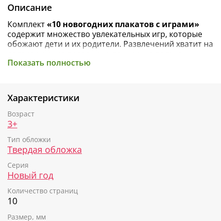
Описание
Комплект
«10 новогодних плакатов с играми»
содержит множество увлекательных игр, которые
обожают дети и их родители. Развлечений хватит на
долгие зимние праздники, вам нужно только
Показать полностью
собрать команду — двух и более человек — и
запастись игральным кубиком и фигурками-
фишками. Все остальное — и поле, и правила — уже
нанесено на плакаты размером 50х70 сантиметров.
Характеристики
Собираетесь в гости? Просто уложите все в
компактную папку и отправляйтесь в дорогу
Возраст
радовать знакомых малышей!
3+
Тип обложки
В комплект входят:
Твердая обложка
Игра-бродилка «Новогодний переполох»
Серия
Игра «Найди и покажи в парке»
Новый год
Игра-стратегия «Большое путешествие»
Игра-стратегия «Праздничный стол» («лудо»,
Количество страниц
она же «парчис»)
10
Гигантские крестики-нолики
Размер, мм
Игра «Найди игрушку»