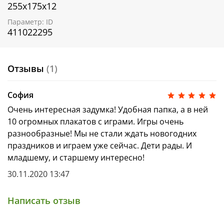
255х175х12
Игра-стратегия «Зимний лабиринт»
Игра-бродилка «Лесные приключения»
Параметр: ID
Зимняя азбука
411022295
Новогодняя мега раскраска
«10 новогодних плакатов с играми»
помогут
развить творческое и логическое мышление,
Отзывы
(1)
математические способности, а также крайне
важные навыки игры в команде.
София
Очень интересная задумка! Удобная папка, а в ней
10 огромных плакатов с играми. Игры очень
разнообразные! Мы не стали ждать новогодних
праздников и играем уже сейчас. Дети рады. И
младшему, и старшему интересно!
30.11.2020 13:47
Написать отзыв