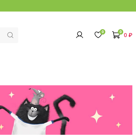
0
0
0 ₽