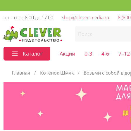
пн – пт. с 8:00 до 17:00
shop@clever-media.ru
8 (800
Каталог
Акции
0-3
4-6
7–12
Главная
Котёнок Шмяк
Возьми с собой в до