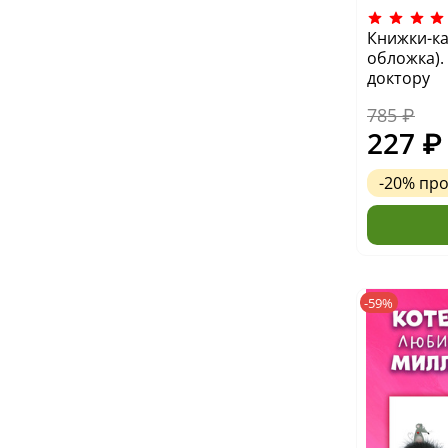
Книжки-ка
обложка).
доктору
785 ₽
227 ₽
-20%
пр
-59%