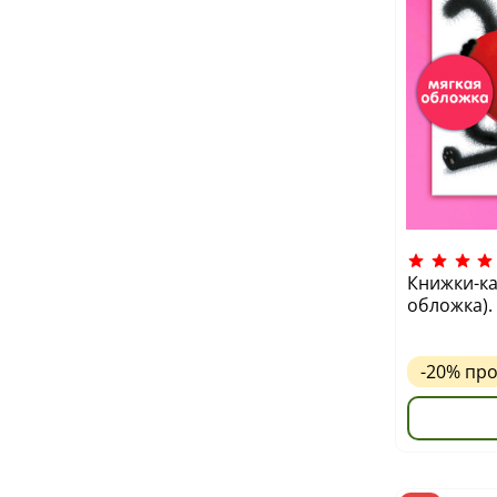
Книжки-ка
обложка).
-20%
пр