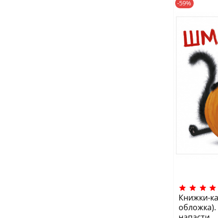
-59%
Книжки-ка
обложка).
напасти