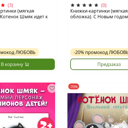
(3)
(0)
ртинки (мягкая
Книжки-картинки (мягкая
 Котенок Шмяк идет к
обложка). С Новым годом
омокод
ЛЮБОВЬ
-20%
промокод
ЛЮБОВ
В корзину
Предзаказ
-70%