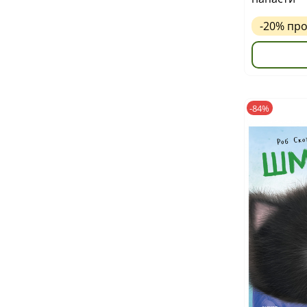
-20%
пр
-84%