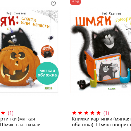
-53%
(1)
(1)
ртинки (мягкая
Книжки-картинки (мягкая
 Шмяк: сласти или
обложка). Шмяк говорит