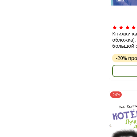
Книжки-ка
обложка).
большой 
-20%
пр
-24%