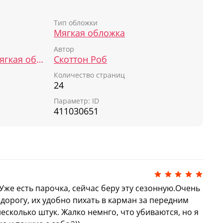
ложнее доставить домой!
Тип обложки
енок Шмяк и большая тыква» идеально
Мягкая обложка
чтения: смешная история не даст ребенку
Автор
зацы текста не успеют утомить, а по
Книжки-картинки (мягкая обложка)
Скоттон Роб
жно пересказать сюжет от начала до конца.
Количество страниц
бимым героем!
24
ложке, а значит, ее можно:
Параметр: ID
411030651
а легкая и не займет много места в
 прогулку или в гости: она без труда уместится
кзачке;
у для самостоятельного изучения: ее удобно
 Уже есть парочка, сейчас беру эту сезонную.Очень
тских ручках, а к тому же можно гнуть в
 дорогу, их удобно пихать в карман за передним
сколько штук. Жалко немнго, что убиваются, но я