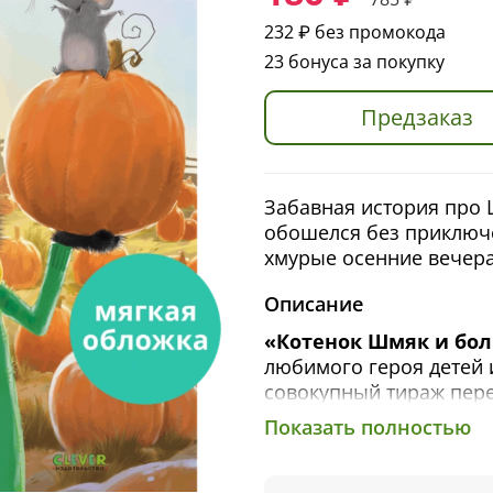
232 ₽
без промокода
23 бонуса за покупку
Предзаказ
Забавная история про 
обошелся без приключе
хмурые осенние вечера
Описание
«Котенок Шмяк и бо
любимого героя детей 
совокупный тираж пере
тысяч малышей нашли 
Показать полностью
Шмяк и Сырник отправ
самую лучшую тыкву для