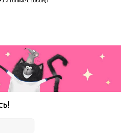
 самых известных английских художников.
а и тонкие с собой))
 во всем мире, а книги издаются
и.
сь!