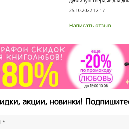
Роб Скоттон
— один из
дублирую твердые для дом
Его иллюстрации любят
25.10.2022 12:17
миллионными тиражам
Написать отзыв
идки, акции, новинки! Подпишите