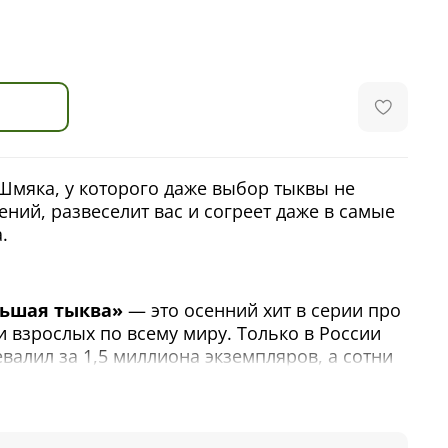
Шмяка, у которого даже выбор тыквы не
ний, развеселит вас и согреет даже в самые
.
льшая тыква»
— это осенний хит в серии про
и взрослых по всему миру. Только в России
валил за 1,5 миллиона экземпляров, а сотни
в неунывающем котенке лучшего друга.
ляются на тыквенный огород, чтобы выбрать
 праздника. Но, как оказалось, найти ее не