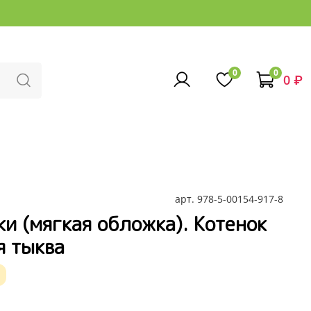
0
0
0 ₽
арт.
978-5-00154-917-8
и (мягкая обложка). Котенок
я тыква