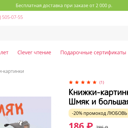
Бесплатная доставка при заказе от 2 000 р.
) 505-07-55
 лет
Clever чтение
Подарочные сертификаты
и-картинки
(1)
Книжки-картинк
Шмяк и больша
-20%
промокод
ЛЮБОВЬ
186 ₽
785 ₽