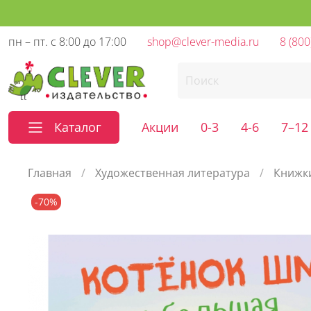
пн – пт. с 8:00 до 17:00
shop@clever-media.ru
8 (800
Каталог
Акции
0-3
4-6
7–12
Главная
Художественная литература
Книжк
-70%