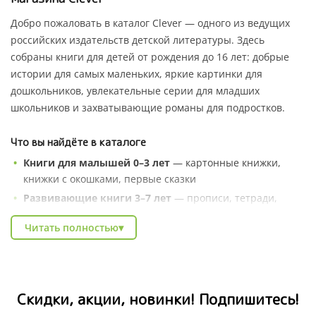
Добро пожаловать в каталог Clever — одного из ведущих
российских издательств детской литературы. Здесь
собраны книги для детей от рождения до 16 лет: добрые
истории для самых маленьких, яркие картинки для
дошкольников, увлекательные серии для младших
школьников и захватывающие романы для подростков.
Что вы найдёте в каталоге
Книги для малышей 0–3 лет
— картонные книжки,
книжки с окошками, первые сказки
Развивающие книги 3–7 лет
— прописи, тетради,
серии «Умные книжки», энциклопедии в сказках
Читать полностью
▾
Художественные серии
— Котёнок Шмяк, Чик и Брики,
книги зарубежных авторов
Познавательные энциклопедии
— про природу,
профессии, животных и весь мир вокруг
Скидки, акции, новинки! Подпишитесь!
Книги для школьников
— тренажёры, рабочие