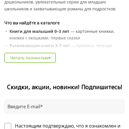
дошкольников, увлекательные серии для младших
школьников и захватывающие романы для подростков.
Что вы найдёте в каталоге
Книги для малышей 0–3 лет
— картонные книжки,
книжки с окошками, первые сказки
Развивающие книги 3–7 лет
— прописи, тетради,
серии «Умные книжки», энциклопедии в сказках
Читать полностью
▾
Художественные серии
— Котёнок Шмяк, Чик и Брики,
книги зарубежных авторов
Познавательные энциклопедии
— про природу,
профессии, животных и весь мир вокруг
Скидки, акции, новинки! Подпишитесь!
Книги для школьников
— тренажёры, рабочие
тетради, литература для внеклассного чтения
В каталоге Clever легко найти подарок на любой случай:
день рождения, Новый год, выпускной в детском саду.
Выбирайте по возрасту, жанру или любимому автору — и
Настоящим подтверждаю, что я ознакомлен и
получайте книги для детей с доставкой по всей России.