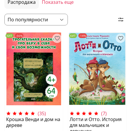
Распродажа
Показать еще
ХИТ
-56%
ХИТ
-14%
(35)
(7)
Крошка Венди и дом на
Лотти и Отто. История
дереве
для мальчишек и
девчонок