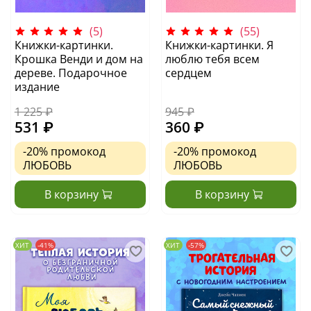
(5)
(55)
Книжки-картинки.
Книжки-картинки. Я
Крошка Венди и дом на
люблю тебя всем
дереве. Подарочное
сердцем
издание
1 225 ₽
945 ₽
531 ₽
360 ₽
-20%
промокод
-20%
промокод
ЛЮБОВЬ
ЛЮБОВЬ
В корзину
В корзину
ХИТ
-41%
ХИТ
-57%