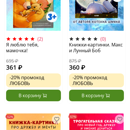
(2)
(0)
Я люблю тебя,
Книжки-картинки. Макс
мамочка!
и Лунный Боб
695 ₽
875 ₽
361 ₽
360 ₽
-20%
промокод
-20%
промокод
ЛЮБОВЬ
ЛЮБОВЬ
В корзину
В корзину
-52%
-57%