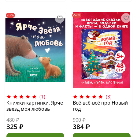
-32%
-57%
(1)
(3)
Книжки-картинки. Ярче
Всё-всё-всё про Новый
звезд моя любовь
год
480 ₽
900 ₽
325 ₽
384 ₽