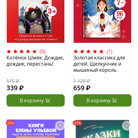
(8)
(1)
Котёнок Шмяк: Дождик,
Золотая классика для
дождик, перестань!
детей. Щелкунчик и
мышиный король
515 ₽
1 120 ₽
339 ₽
659 ₽
В корзину
В корзину
-55%
-47%