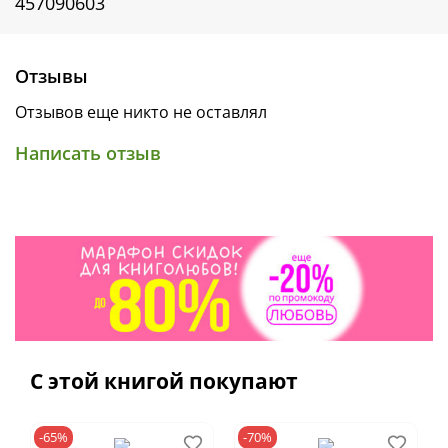
457090603
Отзывы
Отзывов еще никто не оставлял
Написать отзыв
С этой книгой покупают
Добрая новогодняя сказка о дружбе и
-65%
-70%