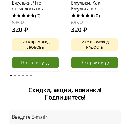
Ежульки. Что
Ежульки. Как
стряслось под
Ежулька и его
Новый год?
друзья чуть Новый
(0)
(0)
год не пропустили
695
₽
695
₽
320
₽
320
₽
-20% промокод
-20% промокод
ЛЮБОВЬ
РАДОСТЬ
В корзину
В корзину
Скидки, акции, новинки!
Подпишитесь!