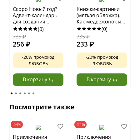
взаимовыручке
Скоро Новый год?
Книжки-картинки
Популярный детский автор Кристина М.
Адвент-календарь
(мягкая обложка).
Батлер
для создания
Как медвежонок и
волшебной
его друзья
(0)
(0)
Невероятные иллюстрации Тины Макнотон
атмосферы
научились
735
₽
785
₽
мириться
Перевод Елены Фельдман
256
₽
233
₽
Милые герои
-20% промокод
-20% промокод
История, которую можно обсудить с ребенком
ЛЮБОВЬ
ЛЮБОВЬ
Поможет настроиться на праздничный лад
В корзину
В корзину
Замечательный подарок на Новый год и
Рождество
Идеально для чтения слух
Посмотрите также
Возраст 3–5 лет
-54%
-54%
Приключения
Приключения