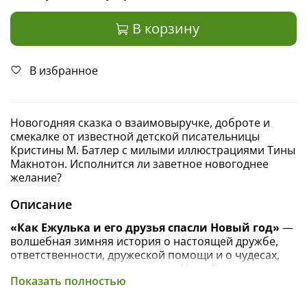
В корзину
В избранное
Новогодняя сказка о взаимовыручке, доброте и
смекалке от известной детской писательницы
Кристины М. Батлер с милыми иллюстрациями Тины
Макнотон. Исполнится ли заветное новогоднее
желание?
Описание
«Как Ежулька и его друзья спасли Новый год»
—
волшебная зимняя история о настоящей дружбе,
ответственности, дружеской помощи и о чудесах,
которые иногда случаются под Новый год.
Показать полностью
Новый год уже завтра! Елка украшена, подарки
приготовлены, но вот беда: в лесу почти весь снег