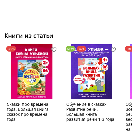
Книги из статьи
-45%
NEW
-42%
-18
Сказки про времена
Обучение в сказках.
Об
года. Большая книга
Развитие речи.
Всё
сказок про времена
Большая книга
реб
года
развития речи 1-3 года
ве
ра
на