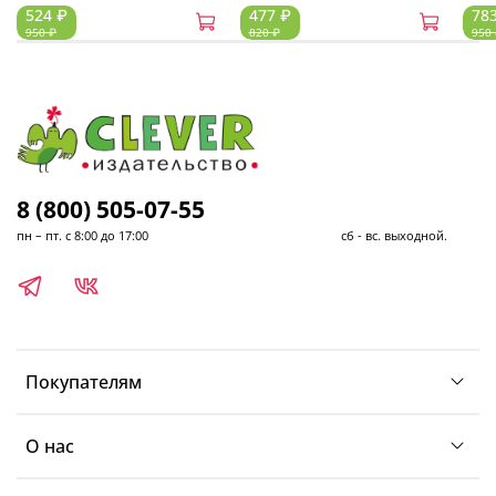
524 ₽
477 ₽
78
950 ₽
820 ₽
950
8 (800) 505-07-55
пн – пт. с 8:00 до 17:00 сб - вс. выходной.
Покупателям
О нас