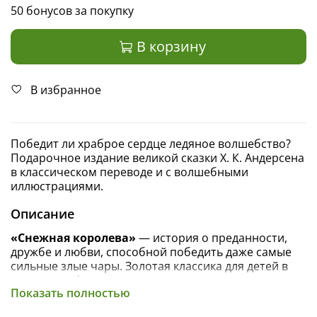
50 бонусов за покупку
В корзину
В избранное
Победит ли храброе сердце ледяное волшебство?
Подарочное издание великой сказки Х. К. Андерсена
в классическом переводе и с волшебными
иллюстрациями.
Описание
«Снежная королева»
— история о преданности,
дружбе и любви, способной победить даже самые
сильные злые чары. Золотая классика для детей в
красивом оформлении идеально дополнит
Показать полностью
домашнюю библиотеку и погрузит вас в настоящее
волшебство!