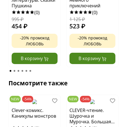
литературы. Сказки
немного
Пушкина
приключений
(0)
(0)
995
₽
1 125
₽
454
₽
523
₽
-20% промокод
-20% промокод
ЛЮБОВЬ
ЛЮБОВЬ
В корзину
В корзину
Посмотрите также
NEW
-54%
NEW
-54%
Clever-комикс.
CLEVER-чтение.
Каникулы монстров
Шурочка и
Мурочка. Большая