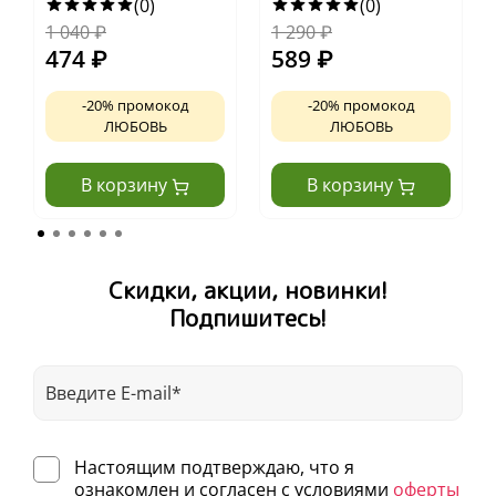
экспедиция
(0)
(0)
любознательных
1 040
₽
1 290
₽
блошек
474
₽
589
₽
-20% промокод
-20% промокод
ЛЮБОВЬ
ЛЮБОВЬ
В корзину
В корзину
Скидки, акции, новинки!
Подпишитесь!
Настоящим подтверждаю, что я
ознакомлен и согласен с условиями
оферты