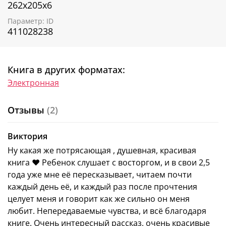
ровно столько, чтобы малыш не потерял интерес.
262х205х6
Подарите ребенку книгу, полную маминой любви!
Параметр: ID
411028238
Книга Джиллиан Харкер
«Я люблю тебя,
мамочка!»
для малышей 2, 3, 4, 5 лет
— прекрасное
первое чтение
для маленьких
непосед
.
Терапевтическая сказка
поможет в
воспитании
Книга в других форматах:
детей
, расскажет о
безусловной маминой и
Электронная
родительской любви
. Она научит ребенка
справляться
с эмоциями
, а маму с папой — с
некоторыми
детскими трудностями.
Отзывы
(2)
Красивая
книга
с нежными
иллюстрациями — это
Виктория
лучшие приключения, добрая сказка для мальчиков
и девочек. Книжку-картинку
оценят родители,
Ну какая же потрясающая , душевная, красивая
которые выбирают для своих
детей популярную
книга ❤️ Ребенок слушает с восторгом, и в свои 2,5
художественную литературу и сказочную детскую
года уже мне её пересказывает, читаем почти
прозу, волшебные приключения и истории для
каждый день её, и каждый раз после прочтения
первого чтения.
целует меня и говорит как же сильно он меня
Подарите сказку
«Я люблю тебя, мамочка!»
сыну
любит. Непередаваемые чувства, и всё благодаря
и дочке на любой праздник, с
делайте
дополнением
книге. Очень интересный рассказ, очень красивые
к подарочному набору или праздничному