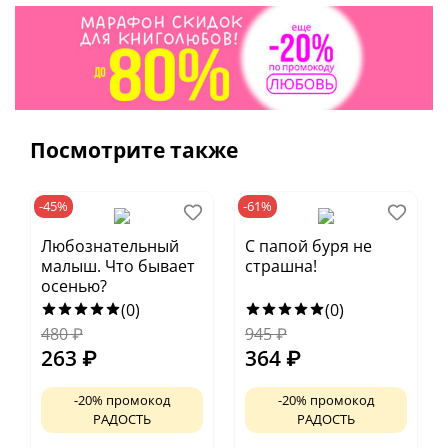
Другие книги серии:
«Я люблю тебя, папа!»
«Я люблю тебя, дедушка!»
«Я люблю тебя, бабушка!»
Посмотрите также
-45%
-61%
Любознательный
С папой буря не
малыш. Что бывает
страшна!
осенью?
(0)
(0)
480
₽
945
₽
263
₽
364
₽
-20% промокод
-20% промокод
РАДОСТЬ
РАДОСТЬ