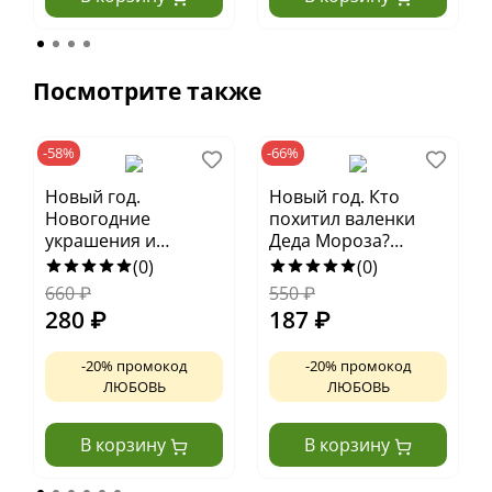
Посмотрите также
-58%
-66%
Новый год.
Новый год. Кто
Новогодние
похитил валенки
украшения и
Деда Мороза?
поделки из бумаги.
Новогодний квест
(0)
(0)
200 заготовок
660
₽
550
₽
280
₽
187
₽
-20% промокод
-20% промокод
ЛЮБОВЬ
ЛЮБОВЬ
В корзину
В корзину