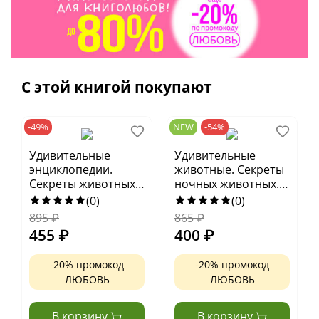
С этой книгой покупают
-49%
NEW
-54%
Удивительные
Удивительные
энциклопедии.
животные. Секреты
Секреты животных
ночных животных.
озера. Визуальная
Визуальная
(0)
(0)
энциклопедия
энциклопедия
895
₽
865
₽
455
₽
400
₽
-20% промокод
-20% промокод
ЛЮБОВЬ
ЛЮБОВЬ
В корзину
В корзину