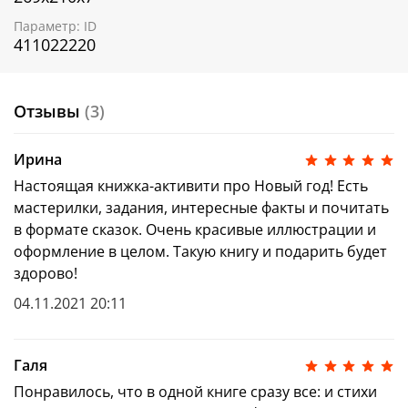
узнает больше про Деда Мороза и его
заморских родственников
Параметр: ID
научится писать и отправлять письмо Деду
411022220
Морозу
попробует приготовить несколько простых
праздничных угощений
Отзывы
(3)
украсит дом симпатичными поделками, а елку
— игрушками
нарисует открытки для друзей и родственников
Ирина
пройдет лабиринт, поиграет в «найди и
Настоящая книжка-активити про Новый год! Есть
покажи» и даже новогоднюю настольную игру,
закрепляющую навыки счета
мастерилки, задания, интересные факты и почитать
сделает себе карнавальный костюм
в формате сказок. Очень красивые иллюстрации и
загадает праздничное желание
оформление в целом. Такую книгу и подарить будет
найдет в адвент-календаре интересный
здорово!
челлендж на каждый день декабря
разгадает дюжину зимних народных загадок
04.11.2021 20:11
и выучит классические стихотворения к
утреннику в детском саду или младшей школе
(в издание вошли произведения А.С. Пушкина,
Галя
Ф.И. Тютчева, А.А. Фета, Н.А. Некрасова, С.А.
Есенина).
Понравилось, что в одной книге сразу все: и стихи