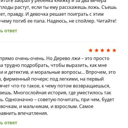
итоге забрал у ребенка книжку и за два вечера
еты произведений сделали Хардинг
плоды растут, если ты ему расскажешь ложь. Съешь
 зарубежной детской литературы и
рет, правду. И девочка решает поиграть с этим
 премий. В каждой книге Хардинг есть
чему погиб ее папа. Надеюсь, не спойлер. Читайте!
ия и волшебство, страшные сказки и
ове всегда обычная жизнь и подростковая
ь ответ
 переведены более чем на 20 языков мира,
и зарубежным, и российским читателям.
 прямо очень-очень. Но Дерево лжи – это просто
ают первые строки в мировых списках
ва трудно подробрать, чтобы выразить, как мне
в английскую школьную программу старших
зи и детектив, и моральные вопросы… Впрочем, это
е номинанты премии Guardian за детскую
ся, фирменный почерк: под легкими, на первый
престижными наградами Costa Award,
рячет что-то такое, к чему потом возвращаешься,
входят в шорт-листы Carnegie Medal, Lodestar
ешь. Многослойная история, где уместилось так
Для многих людей любовь к чтению начинается
ть. Однозначно – советую почитать, при чем, будет
динг.
вочкам, и мальчикам, и взрослым. Самое
 фантастический подарок для любого
равнить впечатления.
удожественной прозы: ее можно подарить
ь ответ
не, подруге, другу, брату, сестре, дочери,