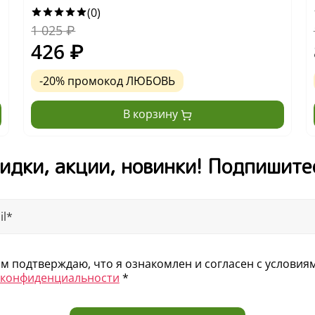
(0)
1 025
₽
426
₽
-20% промокод ЛЮБОВЬ
В корзину
От автора бестсел
В книге есть #дет
идки, акции, новинки! Подпишите
Дважды лауреат пр
книга и как лучша
Новая серия реда
Хардинг»
Возраст 12+
 подтверждаю, что я ознакомлен и согласен с услови
 конфиденциальности
*