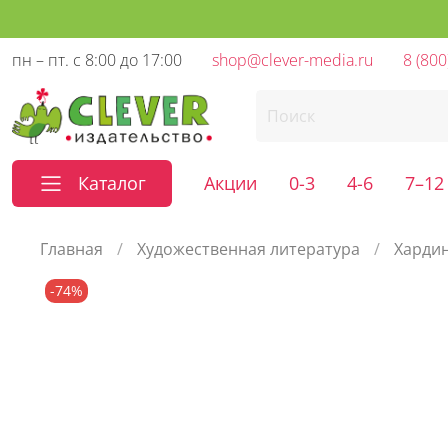
пн – пт. с 8:00 до 17:00
shop@clever-media.ru
8 (800
Каталог
Акции
0-3
4-6
7–12
Главная
Художественная литература
Хардин
-74%