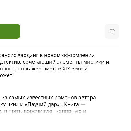
рэнсис Хардинг в новом оформлении
Детектив, сочетающий элементы мистики и
шлого, роль женщины в XIX веке и
южет.
из самых известных романов автора
кушки» и «Паучий дар» . Книга —
, в противоречивую, чопорную и
времен королевы Виктории.
езда семьи из графства Кент на отдаленный