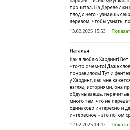
Хардинг Песню кукушки. В 
язык и необычные сюж
прочитал. На Дереве лжи 
классиком современной
плод с него - узнаешь сек
обладателем множества
деревом, чтобы узнать, по
мистика и фэнтези, маг
приключения, но в осн
13.02.2025 15:53
Показат
психология.
Книги Фрэнсис Хардинг
Наталья
они любимы и понятны 
Как я люблю Хардинг! Вот
Романы Хардинг заним
что-то с чем-то! Даже сло
бестселлеров, входят 
понравилось! Тут и фэнте
классов. Они ежегодны
у Хардинг, как мне кажет
фантастику, отмечены 
взгляд, историями, она п
Branford Boase Аward, 
обдумываешь, перечитыва
Award, YA Book Prize. 
много тем, что не переда
именно с романов Хар
одинаково интересно и де
Книга
«Дерево лжи»
—
интересное – это потом с
почитателя хорошей х
12.02.2025 14:43
Показат
любимой девушке, женщи