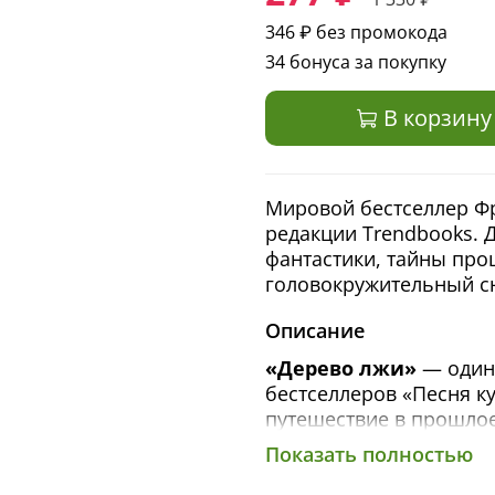
346 ₽
без промокода
34 бонуса за покупку
В корзину
Мировой бестселлер Ф
редакции Trendbooks. 
фантастики, тайны про
головокружительный с
Описание
«Дерево лжи»
— один 
бестселлеров «Песня ку
путешествие в прошлое
таинственную Англию 
Показать полностью
После внезапного пере