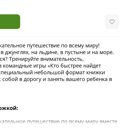
кательное путешествие по всему миру!
в джунглях, на льдине, в пустыне и на море.
ся? Тренируйте внимательность,
в командные игры «Кто быстрее найдет
, специальный небольшой формат книжки
с собой в дорогу и занять вашего ребенка в
ожкой:
кательное путешествие по всему миру вместе
амкой «Найди и покажи. Вокруг света»!