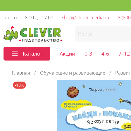
пн – пт. с 8:00 до 17:00
shop@clever-media.ru
8 (800
Каталог
Акции
0-3
4-6
7–12
Главная
Обучающие и развивающие
Развит
-18%