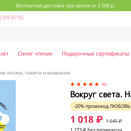
Бесплатная доставка при заказе от 2 000 р.
) 505-07-55
 лет
Clever чтение
Подарочные сертификаты
ие логики, памяти и внимания
(6)
Вокруг света. 
-20%
промокод
ЛЮБОВЬ
1 018 ₽
1 545 ₽
1 273 ₽
без промокода