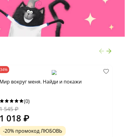
-34%
-68%
Мир вокруг меня. Найди и покажи
На фе
(0)
1 545
₽
1 820
1 018
₽
582
-20% промокод ЛЮБОВЬ
-20