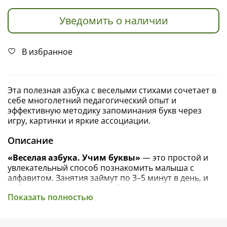
Уведомить о наличии
В избранное
Эта полезная азбука с веселыми стихами сочетает в
себе многолетний педагогический опыт и
эффективную методику запоминания букв через
игру, картинки и яркие ассоциации.
Описание
«Веселая азбука. Учим буквы»
— это простой и
увлекательный способ познакомить малыша с
алфавитом. Занятия займут по 3–5 минут в день, и
ребенок не только выучит буквы, но и пополнит
Показать полностью
словарный запас.
Смешные двустишия создадут яркие ассоциации и