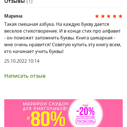
Отзывы
(1)
названием — не «кэ», «лэ», а «ка», «эль».
«Веселая
азбука. Учим буквы»
сделана так, чтобы ваши
занятия проходили в легкой игровой форме:
Марина
Большие буквы
просто запомнить и
Такая смешная азбука. На каждую букву дается
потренировать их написание.
веселое стихотворение. И в конце стих про алфавит
Слова на изучаемую букву
запустят речь и
- он поможет запомнить буквы. Книга шикарная -
увеличат словарный запас.
Красочные картинки
с весёлым сюжетом
мне очень нравится! Советую купить эту книгу всем,
обеспечат хорошее настроение во время
кто начинает учить буквы!
обучения.
25.10.2022 10:14
Короткие стихи
усилят эффект запоминания
буквы и звука.
Пошаговая инструкция
для родителей
Написать отзыв
подскажет, как заниматься для достижения
максимального эффекта.
Запоминайте алфавит в стихах!
Ольга Узорова
— опытный учитель-практик,
методист, автор 6000 учебных и развивающих
пособий, изданных совокупным тиражом 54
миллиона экземпляров. По ее методике занимаются