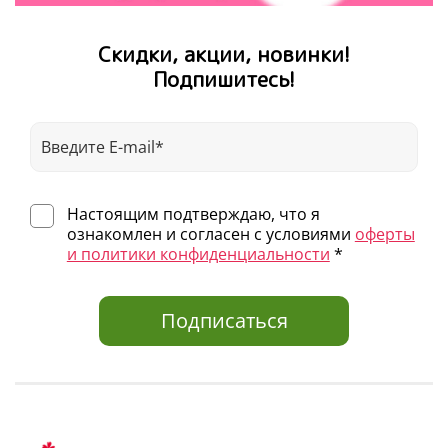
по всему миру. Знает все о подготовке к школе и
учебе в начальных классах! Она покажет то, что
обычно скрыто от родителей, и подскажет, как
Скидки, акции, новинки!
сделать обучение в начальной школе приятным и
Подпишитесь!
максимально эффективным.
Читайте также в серии:
Букварь. Учимся читать с 2–3 лет. Уровень 1
Тетрадь-букварь. Учимся читать и писать с 2–3
лет
Букварь с наклейками. Учимся читать с 2–3 лет
Настоящим подтверждаю, что я
Букварь. Учимся бегло читать
ознакомлен и согласен с условиями
оферты
Букварь. Учимся бегло читать
и политики конфиденциальности
*
Подписаться