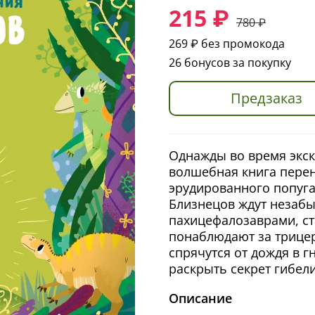
215 ₽
780 ₽
269 ₽
без промокода
26 бонусов за покупку
Предзаказ
Однажды во время экск
волшебная книга перен
эрудированного попуга
Близнецов ждут незаб
пахицефалозаврами, ст
понаблюдают за трицер
спрячутся от дождя в г
раскрыть секрет гибел
Описание