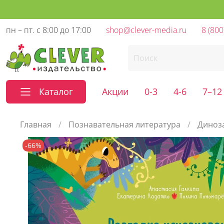
пн – пт. с 8:00 до 17:00
shop@clever-media.ru
8 (800
Каталог
Акции
0-3
4-6
7–12
Главная
Познавательная литература
Диноз
-66%