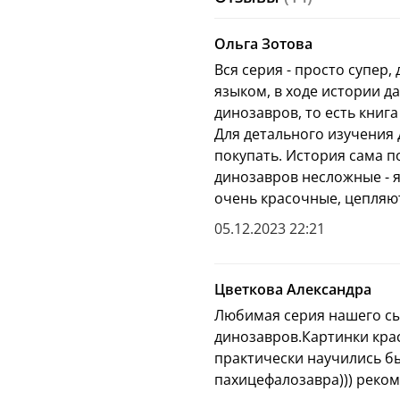
может быть, даже разг
приключения ждут близ
Ольга Зотова
вернуться домой? Об э
Вся серия - просто супер,
исчезновения диноза
языком, в ходе истории д
периоде».
динозавров, то есть книг
Для детального изучения 
покупать. История сама п
динозавров несложные - я
очень красочные, цепляю
05.12.2023 22:21
Цветкова Александра
Любимая серия нашего сы
динозавров.Картинки кра
практически научились б
пахицефалозавра))) рекоме