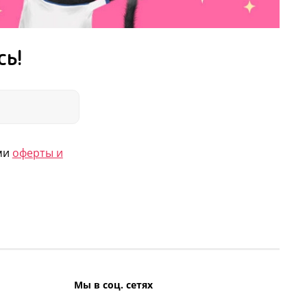
сь!
ями
оферты и
Мы в соц. сетях