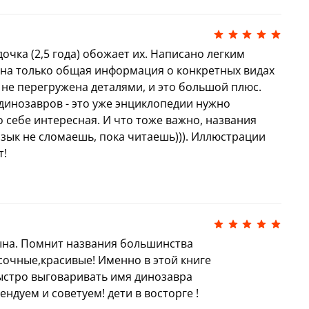
адать тайну гибели динозавров. Какие еще
нецов и смогут ли они благополучно
том мы узнаем в конце книги
«Разгадка
 дочка (2,5 года) обожает их. Написано легким
вров. Расследование в меловом
ана только общая информация о конкретных видах
а не перегружена деталями, и это большой плюс.
динозавров - это уже энциклопедии нужно
о себе интересная. И что тоже важно, названия
зык не сломаешь, пока читаешь))). Иллюстрации
т!
на. Помнит названия большинства
сочные,красивые! Именно в этой книге
ыстро выговаривать имя динозавра
ндуем и советуем! дети в восторге !