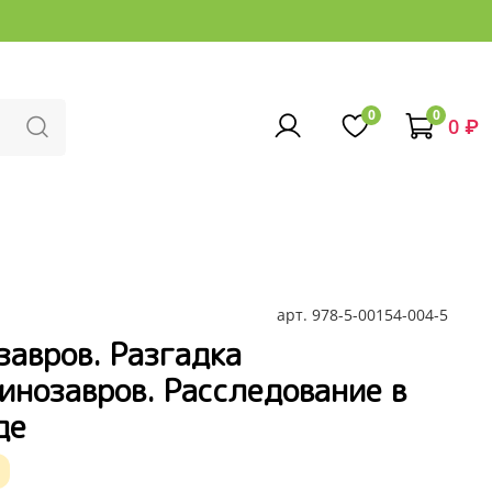
0
0
0 ₽
арт.
978-5-00154-004-5
завров. Разгадка
инозавров. Расследование в
де