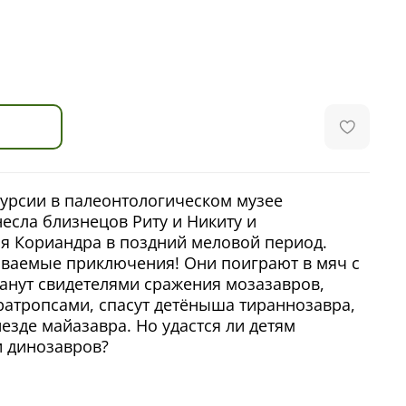
урсии в палеонтологическом музее
есла близнецов Риту и Никиту и
я Кориандра в поздний меловой период.
ываемые приключения! Они поиграют в мяч с
анут свидетелями сражения мозазавров,
атропсами, спасут детёныша тираннозавра,
незде майазавра. Но удастся ли детям
и динозавров?