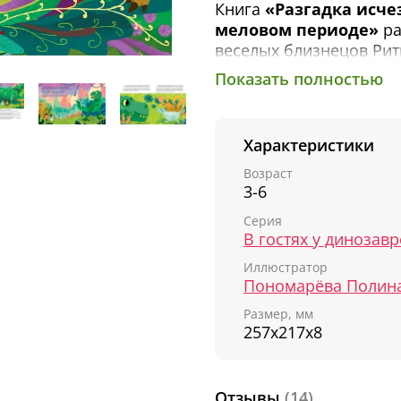
Книга
«Разгадка исче
меловом периоде»
ра
веселых близнецов Рит
читателям издательства
Показать полностью
отправились в палеонт
решила перенести их 
прямо в меловой перио
Характеристики
«Ярко светило солнце.
Возраст
3-6
Кориандр, а чуть поода
лапах динозавров. Оба
Серия
кто-то надел на них з
В гостях у динозав
усеяна костяными наро
Иллюстратор
морды динозавров.
Пономарёва Полин
— Укуси меня тиранноз
Размер, мм
Это же пахицефалозав
257х217х8
мелового периода!»
Ребятам предстоит пои
Отзывы
(14)
настоящую битву мозаз