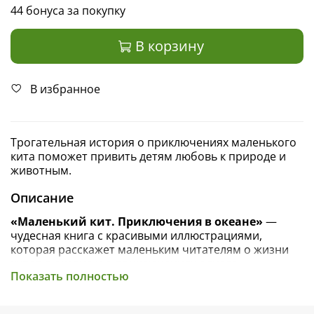
44 бонуса за покупку
В корзину
В избранное
Трогательная история о приключениях маленького
кита поможет привить детям любовь к природе и
животным.
Описание
«Маленький кит. Приключения в океане»
—
чудесная книга с красивыми иллюстрациями,
которая расскажет маленьким читателям о жизни
китов в океане и о приключениях одного
Показать полностью
маленького кита — кашалота. Он учится плавать и
нырять на глубину, учится общаться с другими
китами с помощью щелчков, выпускать фонтаны и