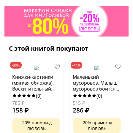
Интересные факты о китах и других жителях
океана
Добрая история малыша-кашалота
Разовьет любопытство
Познакомит с природой и окружающим миром
С этой книгой покупают
Красивые реалистичные иллюстрации
-80%
-44%
Возраст 2–5 лет
Книжки-картинки
Маленький
(мягкая обложка).
мусоровоз. Малыш
Восхитительный
мусоровоз боится
мистер Кусь-Кусь
темноты
(0)
(0)
785
₽
515
₽
158
₽
286
₽
-20% промокод
-20% промокод
ЛЮБОВЬ
ЛЮБОВЬ