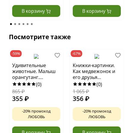
В корзину
В корзину
Посмотрите также
-59%
-67%
Удивительные
Книжки-картинки.
животные. Малыш
Как медвежонок и
орангутанг.
его друзья
Приключения в
научились
(0)
(0)
тропиках
мириться
865
₽
1 065
₽
355
₽
356
₽
-20% промокод
-20% промокод
ЛЮБОВЬ
ЛЮБОВЬ
В корзину
В корзину