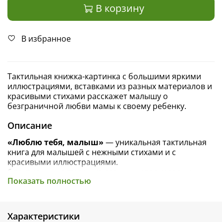
В корзину
В избранное
Тактильная книжка-картинка с большими яркими
иллюстрациями, вставками из разных материалов и
красивыми стихами расскажет малышу о
безграничной любви мамы к своему ребенку.
Описание
«Люблю тебя, малыш»
— уникальная тактильная
книга для малышей с нежными стихами и с
красивыми иллюстрациями.
6 тактильных вставок из разных материалов на
Показать полностью
каждом развороте книги для малышей помогут
мальчикам и девочкам познавать мир через
прикосновения. Дети смогут дотронуться до яркого
желтого блестящего солнышка, погладить гладкий
Характеристики
голубой ручеек и лепестки цветов и даже узнать на