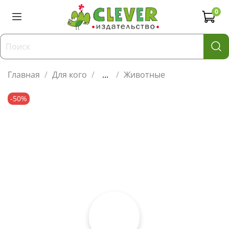
0
Главная
Для кого
...
Животные
-50%