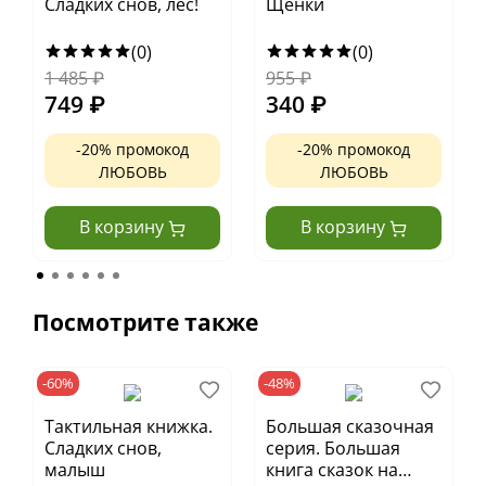
Сладких снов, лес!
Щенки
• 6 вставок из разных материалов
• Перевод в стихах Елены Фельдман
(0)
(0)
• Крупные яркие иллюстрации
1 485
₽
955
₽
• Развитие мелкой моторики
• Чудесное первое чтение
749
₽
340
₽
• Подарочная упаковка из картона
• Возраст 1+
-20% промокод
-20% промокод
ЛЮБОВЬ
ЛЮБОВЬ
В корзину
В корзину
Посмотрите также
-60%
-48%
Тактильная книжка.
Большая сказочная
Сладких снов,
серия. Большая
малыш
книга сказок на