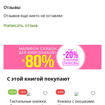
Отзывы
Отзывов еще никто не оставлял
Написать отзыв
С этой книгой покупают
NEW
-50%
-64%
Тактильные книжки.
Книжка с окошками.
• Тактильная книжка-картинка для малышей