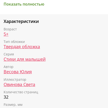
Показать полностью
Гибискус похож на пушистого львёнка. Шиповник
мяучит протяжно и звонко. Подсолнух весь чёрный
— печной уголёк. Игривый и ласковый кот Василёк.
Характеристики
Сборник стихотворений также выходит в другом
Возраст
оформлении под названием
«Полная тачка чудаков
5+
и чудачек».
Тип обложки
Твердая обложка
Серия
Стихи для малышей
Автор
Весова Юлия
Иллюстратор
Овинова Света
Количество страниц
32
Размер, мм