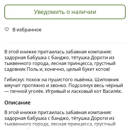
Уведомить о наличии
В избранное
В этой книжке притаилась забавная компания:
задорная бабушка с банджо, тётушка Дороти из
тыквенного города, лесная принцесса, грустный
садовник Поль и, конечно, целый букет котов!
Гибискус похож на пушистого львёнка. Шиповник
мяучит протяжно и звонко. Подсолнух весь чёрный
— печной уголёк. Игривый и ласковый кот Василёк.
Описание
В этой книжке притаилась забавная компания:
задорная бабушка с банджо, тётушка Дороти из
тыквенного города, лесная принцесса, грустный
садовник Поль и, конечно, целый букет котов!