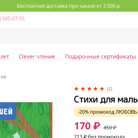
Бесплатная доставка при заказе от 2 000 р.
) 505-07-55
 лет
Clever чтение
Подарочные сертификаты
тие
(2)
Стихи для мал
-20%
промокод
ЛЮБОВЬ
170 ₽
450 ₽
213 ₽
без промокода