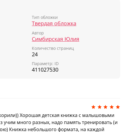
— это милая сказка, чудесные картинки и
нажи. Компактный формат удобен для
роткие стихотворения созданы для тренировки
Тип обложки
Твердая обложка
Автор
е может найти свой дом, и наш отважный
Симбирская Юлия
ь. Что же делать? Приютит ли совенка кто-
дастся найти его семью?
Количество страниц
24
ет,
Параметр: ID
т.
411027530
не.
жет мне!
понравится самым юным читателям: ребенок
нит короткие стихи Юлии Симбирской после
т с радостью возвращаться к истории снова и
корили)) Хорошая детская книжка с малышовыми
у в стихах
аз учим много разных, надо память тренировать (и
свою) Книжка небольшого формата, на каждой