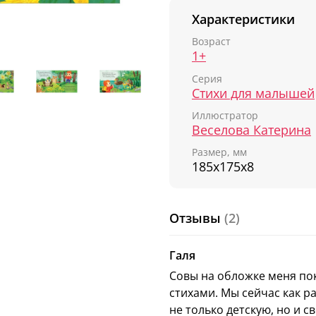
Книга
«Чей малыш?»
Характеристики
очаровательные персо
маленьких ручек, а ко
Возраст
памяти и речи.
1+
Серия
Совенок потерялся и н
Стихи для малышей
герой должен ему помоч
нибудь? Или все-таки у
Иллюстратор
Веселова Катерина
Лесной народ везде сну
Размер, мм
Пищит, стрекочет и пое
185х175х8
Щебечут птицы в выши
Пусть кто-нибудь помо
Книга
«Чей малыш?»
Отзывы
(2)
с удовольствием запом
пары прочтений и буде
Галя
снова.
Совы на обложке меня по
Подарите ребенку сказк
стихами. Мы сейчас как р
не только детскую, но и 