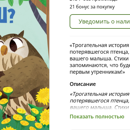
21 бонус за покупку
Уведомить о нал
«Трогательная история 
потерявшегося птенца,
вашего малыша. Стихи 
запоминаются, что буд
первым утренникам!»
Описание
«Трогательная история 
потерявшегося птенца,
вашего малыша. Стихи 
запоминаются, что буд
Показать полностью
первым утренникам!»
—