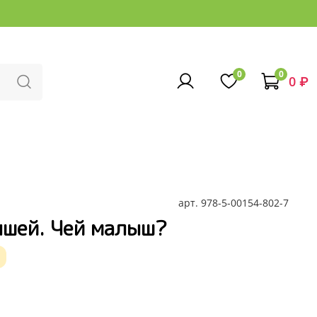
0
0
0 ₽
арт.
978-5-00154-802-7
ышей. Чей малыш?