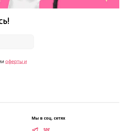
. Дважды становилась лауреатом премии
 с повестью для младших школьников
сь!
тихотворной подборкой «В животе у моря».
Корнея Чуковского в номинации «Золотой
реат премии Владислава Крапивина за повесть
е берега» (2018). Автор более 20 книг.
ями
оферты и
Мы в соц. сетях