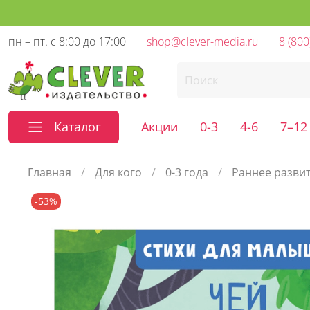
пн – пт. с 8:00 до 17:00
shop@clever-media.ru
8 (800
Каталог
Акции
0-3
4-6
7–12
Главная
Для кого
0-3 года
Раннее разви
-53%