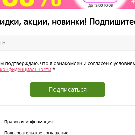
Министерства культуры
«Новая детская книга»
идки, акции, новинки! Подпишите
«Здравствуй, Таня» и с
Лауреат премии имени 
крокодил» (2017). Лау
для подростков «Дальни
 подтверждаю, что я ознакомлен и согласен с услови
 конфиденциальности
*
Подписаться
Правовая информация
Пользовательское соглашение