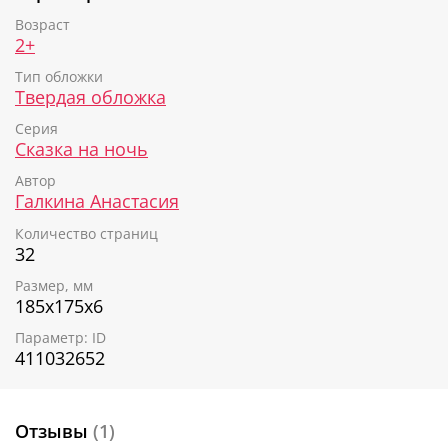
происходящее под другим углом - полезный навык в
современном мире.
Возраст
2+
Тип обложки
Твердая обложка
Серия
Сказка на ночь
Автор
Галкина Анастасия
Количество страниц
32
Размер, мм
185х175х6
Параметр: ID
411032652
Отзывы
(1)