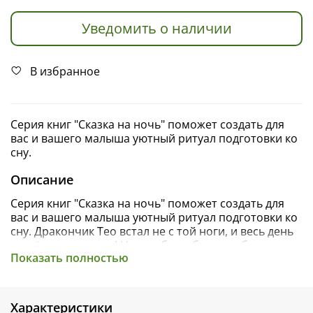
Уведомить о наличии
В избранное
Серия книг "Сказка на ночь" поможет создать для
вас и вашего малыша уютный ритуал подготовки ко
сну.
Описание
Серия книг "Сказка на ночь" поможет создать для
вас и вашего малыша уютный ритуал подготовки ко
сну. Дракончик Тео встал не с той ноги, и весь день
пошёл не по плану! Но что было бы, если бы к
Показать полностью
«неудачам» он отнёсся по‑другому? Что, если бы Тео
с позитивом посмотрел на то, что с ним
происходит? Прочитайте вместе с ребёнком две
версии одних и тех же событий. Умение смотреть на
Характеристики