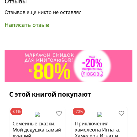
Отзывы
• Идеально для чтения перед сном
• Великолепные сюжетные иллюстрации
Отзывов еще никто не оставлял
• Возраст 2+
Написать отзыв
С этой книгой покупают
-61%
-70%
Семейные сказки.
Приключения
Мой дедушка самый
хамелеона Игната.
лучший
Хамелеон Игнат и