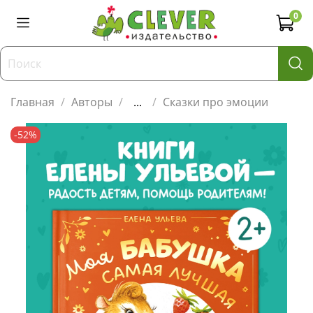
0
Главная
Авторы
...
Сказки про эмоции
-52%