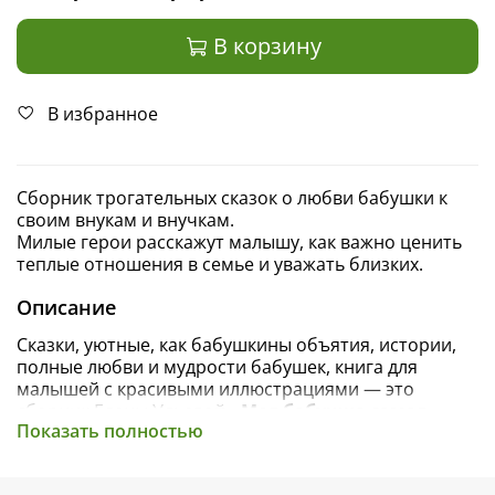
В корзину
В избранное
Сборник трогательных сказок о любви бабушки к
своим внукам и внучкам.
Милые герои расскажут малышу, как важно ценить
теплые отношения в семье и уважать близких.
Описание
Сказки, уютные, как бабушкины объятия, истории,
полные любви и мудрости бабушек, книга для
малышей с красивыми иллюстрациями — это
сборник Елены Ульевой
«Моя бабушка самая
Показать полностью
лучшая»
. Милые герои книги для детей — зайчики,
щенки, морские свинки — понравятся мальчикам и
девочкам и научат ценить доброту и заботу близких