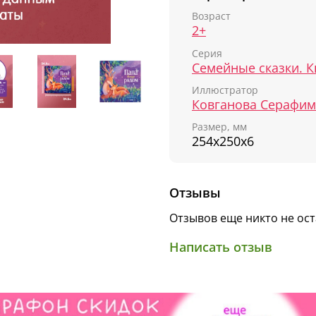
Если вы ищете уютные 
Возраст
семью, вдохновляющие 
2+
формата и детские книж
Серия
книги для вас.
«Папа всегда рядом»
Иллюстратор
тех, кто выбирает книги
Ковганова Серафим
для детей 4 лет и каче
Размер, мм
254х250х6
● Трогательная истор
● Сказка покажет, что
позаботится о нем
● Игра-поделка в кон
Отзывы
● Милые персонажи-
Отзывов еще никто не ос
● Красивые иллюстр
● Идеально для чтени
Написать отзыв
● Елена Ульева — сам
года, по данным Росси
● Возраст 2–4 года