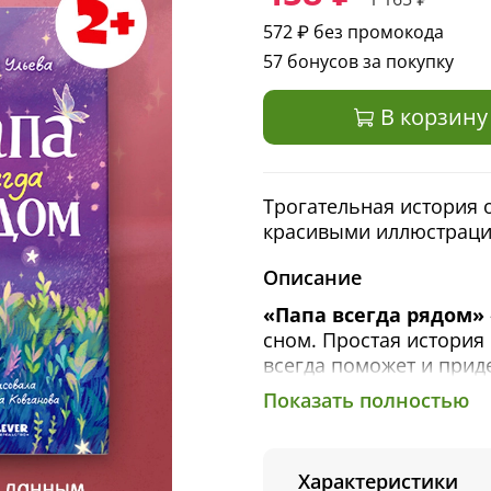
572 ₽
без промокода
57 бонусов за покупку
В корзину
Трогательная история 
красивыми иллюстрация
Описание
«Папа всегда рядом»
сном. Простая история
всегда поможет и прид
Показать полностью
В конце книги вас ждет
смастерить с папой и 
увлекательного и поле
Характеристики