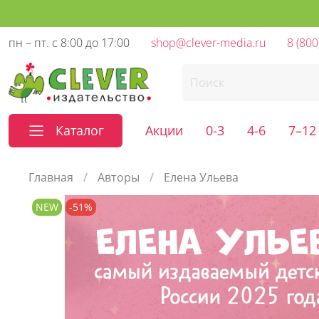
пн – пт. с 8:00 до 17:00
shop@clever-media.ru
8 (800
Каталог
Акции
0-3
4-6
7–12
Главная
Авторы
Елена Ульева
NEW
-51%