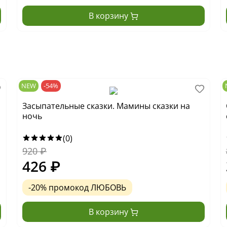
В корзину
NEW
-54%
Засыпательные сказки. Мамины сказки на
ночь
(0)
920
₽
426
₽
-20% промокод ЛЮБОВЬ
В корзину