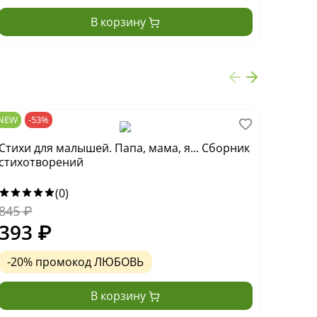
В корзину
NEW
-53%
NEW
Стихи для малышей. Папа, мама, я... Сборник
Засып
стихотворений
бай, 
(0)
845
₽
480
₽
393
₽
218
-20% промокод ЛЮБОВЬ
-20
В корзину