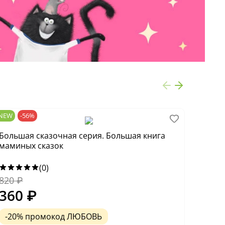
NEW
-56%
NEW
Большая сказочная серия. Большая книга
Больш
маминых сказок
сказо
(0)
820
₽
685
₽
360
₽
318
-20% промокод ЛЮБОВЬ
-20