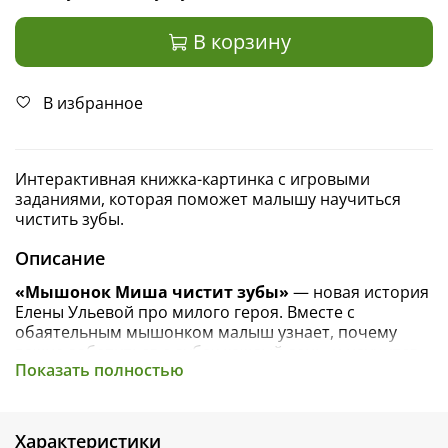
В корзину
В избранное
Интерактивная книжка-картинка с игровыми
заданиями, которая поможет малышу научиться
чистить зубы.
Описание
«Мышонок Миша чистит зубы»
— новая история
Елены Ульевой про милого героя. Вместе с
обаятельным мышонком малыш узнает, почему
важно заботиться о зубах каждый день, и научится
Показать полностью
пользоваться щеткой и пастой. А интерактивные
задания на каждом развороте помогут включиться в
историю и еще лучше запомнить порядок действий.
Характеристики
Добрая история с яркими нежными иллюстрациями