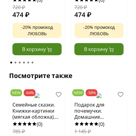
(0)
(0)
720
₽
720
₽
474
₽
474
₽
-20% промокод
-20% промокод
ЛЮБОВЬ
ЛЮБОВЬ
В корзину
В корзину
Посмотрите также
NEW
-64%
NEW
-58%
Семейные сказки.
Подарок для
Книжки-картинки
почемучки.
(мягкая обложка).
Домашние
Мама всегда рядом
животные
(0)
(0)
785
₽
1 145
₽