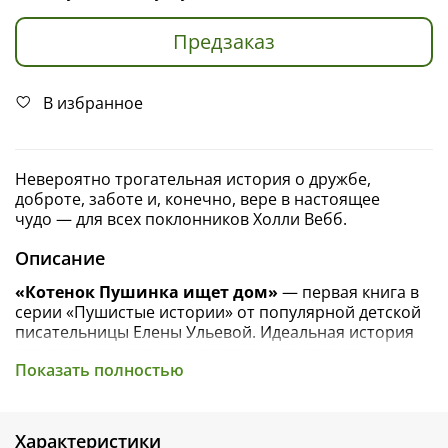
Предзаказ
В избранное
Невероятно трогательная история о дружбе,
доброте, заботе и, конечно, вере в настоящее
чудо — для всех поклонников Холли Вебб.
Описание
«Котенок Пушинка ищет дом»
— первая книга в
серии «Пушистые истории» от популярной детской
писательницы Елены Ульевой. Идеальная история
для погружения в самостоятельное чтение:
Показать полностью
приключения сверстников, драматичный милый
сюжет, спасение пушистика и трогательный хэппи-
энд.
Характеристики
«Дорогой Дед Мороз! Я весь год хорошо себя вела и