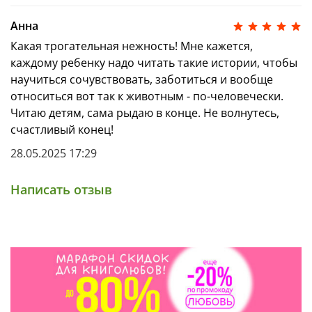
приключениях ровесников и пушистых друзей
Анна
удерживает внимание до последней страницы.
Отличный подарок детям, которые любят
Какая трогательная нежность! Мне кажется,
интересные книги о дружбе и животных.
каждому ребенку надо читать такие истории, чтобы
научиться сочувствовать, заботиться и вообще
относиться вот так к животным - по-человечески.
Читаю детям, сама рыдаю в конце. Не волнутесь,
счастливый конец!
28.05.2025 17:29
Написать отзыв