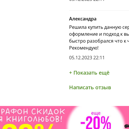
СОБСТВЕННЫЕ СКАЗКИ!
Как работать с сери
Александра
Рекомендации для у
Решила купить данную се
Прежде чем присту
оформление и подход к в
размять, разогреть
быстро разобрался что к 
Дайте ребенку рас
Рекомендую!
На что он похож? 
Ставим пальчик на
05.12.2023 22:11
Пишем пальчиком в
Переходим к выпол
+ Показать ещё
Написать отзыв
Занимайтесь шаг за 
достижения максима
«Обязательно обратите
Попросите малыша выб
подчеркнуть
его. Не забывайте под