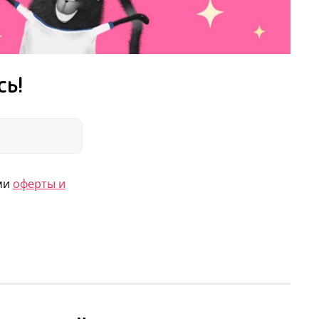
ность. Помните, что для ребенка это очень
майтесь с удовольствием!» Е. Ульева
сь!
ями
оферты и