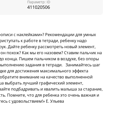
Параметр: ID
отовит руку к письму.
411020506
нку предлагается освоить алгоритм письма,
сс овладения этим навыком осознанным.
 правильно, с умом, вы полностью устраните
афическим воспроизведением текста.
рописи с наклейками»? Рекомендации для умных
ступать к работе в тетради, ребенку надо
казках»
—
с помощью прописей с наклейками
 рук. Дайте ребенку рассмотреть новый элемент,
тся к чтению и письму в процессе веселой
 он похож? Как мы его назовем? Ставим пальчик на
тренажерах собрано 100 увлекательных игр и
до конца. Пишем пальчиком в воздухе, без опоры
ь.
 выполнению задания в тетради. Занимайтесь шаг
адке для достижения максимального эффекта
обратите внимание на качество выполненной
и — это комплексная методика обучения
а выбрать лучший графический элемент,
ючает 6 тетрадей-тренажеров:
вайте подбадривать и хвалить малыша за старание,
ки и линии
»
сть. Помните, что для ребенка это очень важная и
стые линии
»
есь с удовольствием!» Е. Ульева
и и петельки
»
ы
»