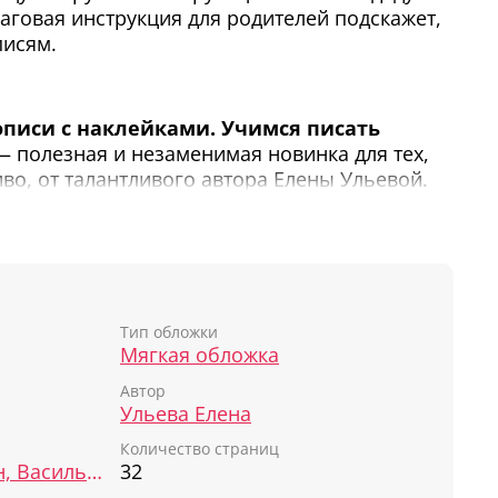
аговая инструкция для родителей подскажет,
писям.
писи с наклейками. Учимся писать
 полезная и незаменимая новинка для тех,
иво, от талантливого автора Елены Ульевой.
ми. Учимся писать письменные буквы»
—
нь в авторской методике обучения чтению и
голетнему опыту работы с детьми Елена
ьные тетради-тренажеры, которые помогут
ить навыки, необходимые для успешного
Тип обложки
Мягкая обложка
Автор
бенок познакомится с любознательным
Ульева Елена
ый расскажет ему, как легко запомнить
укв, из каких элементов они состоят. Эта
Количество страниц
ую основу для уверенного письма в школе. В
Шаякбирова Лейсан, Васильева Евгения
32
 найдет веселый лабиринт, который разовьет