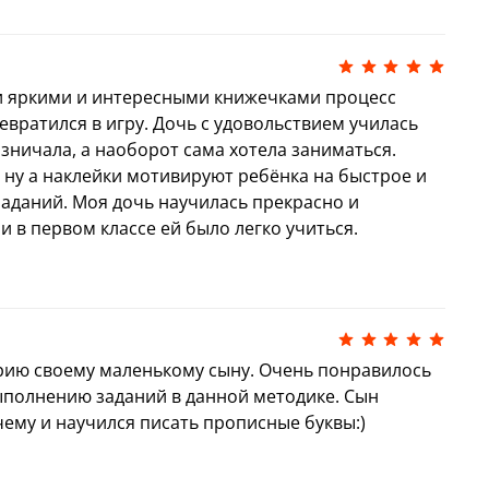
ные буквы
»
енные буквы
»
дойдут для занятий: дома, в детском саду, в
и яркими и интересными книжечками процесс
росто в дороге.
вратился в игру. Дочь с удовольствием училась
!
Скачать чек-лист
изничала, а наоборот сама хотела заниматься.
 ну а наклейки мотивируют ребёнка на быстрое и
аданий. Моя дочь научилась прекрасно и
ливый автор детских книг, изданных
и в первом классе ей было легко учиться.
миллионов экземпляров, по итогам 2020 года
издаваемых детских авторов России по
. Мастер сказок, педагог с 20-летним
и.
 подготовили полную подборку всех книг
рию своему маленькому сыну. Очень понравилось
ыполнению заданий в данной методике. Сын
!
Скачать каталог книг
чему и научился писать прописные буквы:)
БОТАЛА ЕЛЕНА УЛЬЕВА, В 2 ГОДА ЗНАЛИ
ЛИ ЧИТАТЬ, А В 4 ГОДА ДАЖЕ ПРИДУМЫВАЛИ