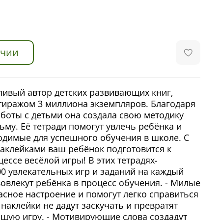
ичии
ливый автор детских развивающих книг,
тиражом 3 миллиона экземпляров. Благодаря
боты с детьми она создала свою методику
ьму. Её тетради помогут увлечь ребёнка и
одимые для успешного обучения в школе. С
аклейками ваш ребёнок подготовится к
ессе весёлой игры! В этих тетрадях-
0 увлекательных игр и заданий на каждый
вовлекут ребёнка в процесс обучения. - Милые
асное настроение и помогут легко справиться
 наклейки не дадут заскучать и превратят
щую игру. - Мотивирующие слова создадут