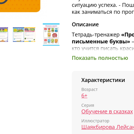
ситуацию успеха. - Пош
как заниматься по про
Описание
Тетрадь-тренажер
«Про
письменные буквы»
—
кто учится писать крас
Показать полностью
«Прописи с наклейка
это завершающий урове
письму. Благодаря мно
Характеристики
Ульева создала уникал
увлечь ребенка и разв
Возраст
обучения в школе.
6+
Серия
В этой тетради ваш ре
Обучение в сказках
зайчиком Семой, котор
написание письменных б
Иллюстратор
тетрадь заложит прочн
конце тетради ребенок