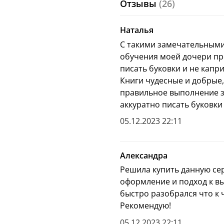
Отзывы
(26)
5-й УРОВЕНЬ — «
Печат
6-й УРОВЕНЬ — «
Письм
Наталья
Эти книги прекрасно по
С такими замечательным
развивающем центр и п
обучения моей дочери пре
Собери всю коллекцию
писать буковки и не капр
Книги чудесные и добрые,
Об авторе
:
правильное выполнение з
Елена Ульева — талант
аккуратно писать буковки 
совокупным тиражом 6 
входит в ТОП-3 самых 
05.12.2023 22:11
мнению Книжной палаты
опытом работы с детьм
Александра
Специально для вас мы
Решила купить данную се
Елены Ульевой.
оформление и подход к в
Не пропустите новинки
быстро разобрался что к 
«ДЕТИ, С КОТОРЫМИ РА
Рекомендую!
БУКВЫ, В 3 ГОДА УМЕ
05.12.2023 22:11