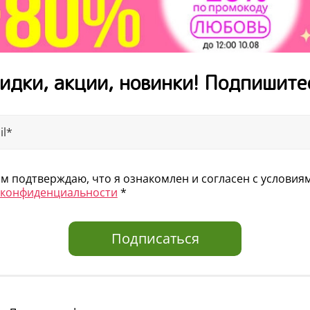
вселяйте в него уверен
важная
и сложная работа! Зани
идки, акции, новинки! Подпишите
 подтверждаю, что я ознакомлен и согласен с услови
 конфиденциальности
*
Подписаться