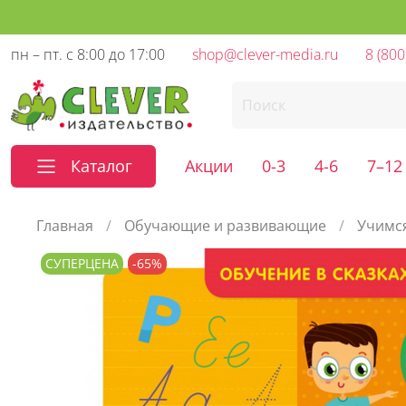
пн – пт. с 8:00 до 17:00
shop@clever-media.ru
8 (800
Каталог
Акции
0-3
4-6
7–12
Главная
Обучающие и развивающие
Учимся
СУПЕРЦЕНА
-65%