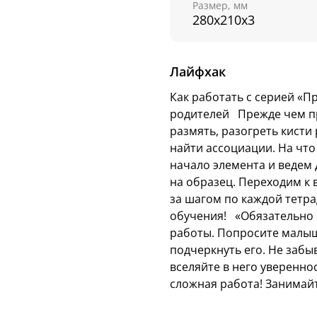
Размер, мм
мелкую моторику и подг
280х210х3
С первых занятий ребе
который сделает проце
Лайфхак
Научив ребенка писать
все его проблемы с гр
Как работать с серией «П
родителей Прежде чем при
Серия «Обучение в с
размять, разогреть кисти
ваш ребенок подготови
найти ассоциации. На что
игры! В этих тетрадях-
начало элемента и ведем 
заданий на каждый ден
на образец. Переходим к
Читайте также в серии:
за шагом по каждой тетр
обучения! «Обязательно 
Прописи с наклейкам
работы. Попросите малыш
письму, которая вкл
подчеркнуть его. Не забы
1-й УРОВЕНЬ — «
Палоч
вселяйте в него уверенно
2-й УРОВЕНЬ — «
Волни
сложная работа! Занимайт
3-й УРОВЕНЬ — «
Крючк
4-й УРОВЕНЬ — «
Цифр