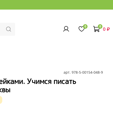
0
0
0 ₽
арт.
978-5-00154-048-9
ейками. Учимся писать
квы