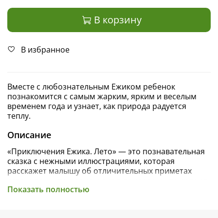
В корзину
В избранное
Вместе с любознательным Ежиком ребенок
познакомится с самым жарким, ярким и веселым
временем года и узнает, как природа радуется
теплу.
Описание
«Приключения Ежика. Лето» — это познавательная
сказка с нежными иллюстрациями, которая
расскажет малышу об отличительных приметах
лета, о том, что происходит в природе и что делают
Показать полностью
лесные жители в это время
.
Ежик — очаровательный малыш, который