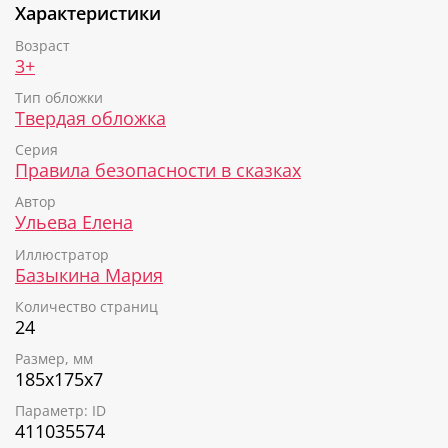
Характеристики
не пугаться в экстренных ситуациях
правилам безопасности на природе
Возраст
3+
Правила безопасности в сказках - яркие, добрые
книги с милыми героями, которые обеспечат
Тип обложки
прекрасное настроение и на своём примере
Твердая обложка
покажут малышу, как нужно себя вести.
Серия
Правила безопасности в сказках
Автор
Ульева Елена
Иллюстратор
Базыкина Мария
Количество страниц
24
Размер, мм
185х175х7
Параметр: ID
411035574