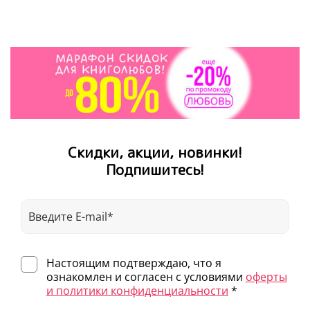
развить эмоциональный интеллект, научиться
хорошим манерам и правилам поведения)
«Барсучок Задира»
(который расскажет о
важности семейных ценностей и братско-
сестринских отношениях)
«Тигруля Капризуля»
(которая разъяснит,
почему в детском садике не страшно, а,
наоборот, интересно и весело)
Скидки, акции, новинки!
Подпишитесь!
Настоящим подтверждаю, что я
ознакомлен и согласен с условиями
оферты
и политики конфиденциальности
*