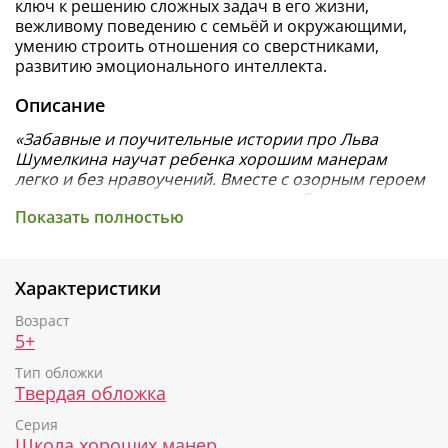
ключ к решению сложных задач в его жизни,
вежливому поведению с семьёй и окружающими,
умению строить отношения со сверстниками,
развитию эмоционального интеллекта.
Описание
«Забавные и поучительные истории про Льва
Шумелкина научат ребенка хорошим манерам
легко и без нравоучений. Вместе с озорным героем
малыш узнает, как важно вежливо общаться с
Показать полностью
окружающими, культурно вести себя в
общественных местах и уметь справляться с
собственными эмоциями», — редактор Clever.
Характеристики
«Полезные сказки. Лев Шумелкин»
— это 16
поучительных историй, которые дадут ребенку ключ
Возраст
к хорошим манерам и вежливому общению. Малыш
5+
познакомится с озорным львенком и на его
Тип обложки
примере увидит, как поступать можно, а как нельзя,
Твердая обложка
как выглядит грубое поведение со стороны, как
важно уважать окружающих и как просто быть
Серия
воспитанным.
Школа хороших манер