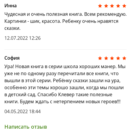
Об авторе:
Елена Ульева — автор развивающих
Инна
пособий, изданных совокупным тиражом
Чудесная и очень полезная книга. Всем рекомендую.
6 миллионов экземпляров, мастер сказок,
Картинки - шик, красота. Ребенку очень нравятся
талантливый педагог с 20-летним опытом работы в
сказки.
школе. В основе ее пособий лежит авторская
методика раннего развития через творчество и
12.07.2022 12:26
игру. Благодаря многолетнему опыту работы она
создала свою методику обучения чтению и письму.
Также в серии:
София
Ура! Новая книга в серии школа хороших манер. Мы
«Поросёнок Грязнуля»
(который покажет, как
уже не по одному разу перечитали все книги, что
важно соблюдать основные правила гигиены)
вышли в этой серии. Ребёнку сказки зашли на ура,
«Ослик Упрямка»
(который научит правилам
особенно эти темы хорошо зашли, когда мы пошли
безопасности, а также покажет, как себя вести
в детский сад. Спасибо Клевер такие полезные
в экстренных ситуациях)
книги. Будем ждать с нетерпением новых героев!!!
«Цыплёнок Непоседа»
(который объяснит
04.05.2022 18:44
правила здоровья и поможет сформировать
необходимые навыки)
Написать отзыв
«Щенок Ворчалкин»
(который подскажет, как