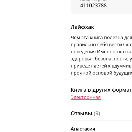
него языке, как надо п
411023788
поучительные сказки. 
помощник и предметно
ситуацию и просим ре
Лайфхак
поведения в игровой ф
Чем эта книга полезна для
Серия «Полезные ска
правильно себя вести Ск
решению сложных за
поведения Именно сказка
Читайте также в серии:
здоровья, безопасности,
приведет детей к вдумчив
Ослик Упрямка
нау
прочной основой будущих
как себя вести в э
Цыпленок Непосед
Книга в других формат
питаться, и сформ
Щенок Ворчалкин
Электронная
интеллект
Отзывы
(9)
Об авторе
:
Елена Ульева — талант
совокупным тиражом 6 
Анастасия