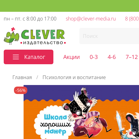
пн – пт. с 8:00 до 17:00
shop@clever-media.ru
8 (800
Каталог
Акции
0-3
4-6
7–12
Главная
Психология и воспитание
-56%