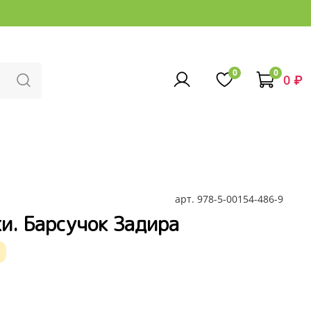
0
0
0 ₽
арт.
978-5-00154-486-9
и. Барсучок Задира