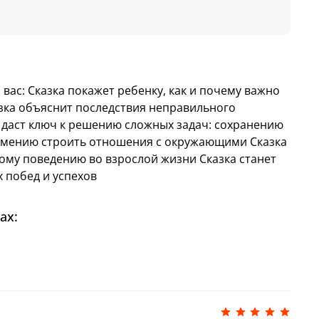
оступать и почему. В этом вам помогут
В конце каждой приводится правило-
-ролевая игра, где мы моделируем схожую
бенка закрепить правильную модель
орме.
 вас: Сказка покажет ребенку, как и почему важно
зки» даст вашему ребенку ключ к
азка объяснит последствия неправильного
дач.
 даст ключ к решению сложных задач: сохранению
 умению строить отношения с окружающими Сказка
ому поведению во взрослой жизни Сказка станет
чит правилам безопасности, а также покажет,
 побед и успехов
кстренных ситуациях
а
объяснит, почему важно правильно
ах:
ирует здоровые привычки
подскажет, как развить эмоциональный
ливый автор детских книг, изданных
миллионов экземпляров, по итогам 2020 года