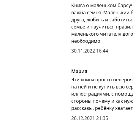
входит в ТОП-3 самых 
Книга о маленьком барсу
мнению Книжной палаты
важна семья. Маленький 
опытом работы с детьм
друга, любить и заботитьс
семье и научиться прави
Специально для вас мы
маленького читателя дого
Елены Ульевой.
необходимо.
Не пропустите новинки
30.11.2022 16:44
Чем эта книга полезн
Сказка покажет ре
Мария
вести
Сказка объяснит п
Эти книги просто неверо
Именно сказка дас
на ней и не купить всю с
сохранению здоров
иллюстрациями, с помощью
отношения с окр
стороны почему и как нуж
Сказка приведет д
рассказы, ребёнку хватае
жизни
26.12.2021 21:35
Сказка станет про