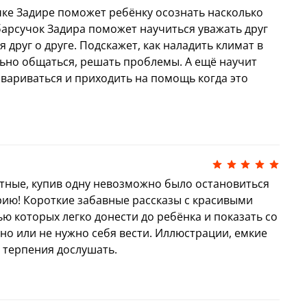
издаваемых детских авторов России по
чке Задире поможет ребёнку осознать насколько
. Мастер сказок, педагог с 20-летним
барсучок Задира поможет научиться уважать друг
и.
я друг о друге. Подскажет, как наладить климат в
льно общаться, решать проблемы. А ещё научит
 подготовили полную подборку всех книг
вариваться и приходить на помощь когда это
!
Скачать каталог книг
а для вас:
бенку, как и почему важно правильно себя
оследствия неправильного поведения
ятные, купив одну невозможно было остановиться
т ключ к решению сложных задач:
ерию! Короткие забавные рассказы с красивыми
ья, безопасности, умению строить
 которых легко донести до ребёнка и показать со
ужающими
но или не нужно себя вести. Иллюстрации, емкие
етей к вдумчивому поведению во взрослой
т терпения дослушать.
чной основой будущих побед и успехов