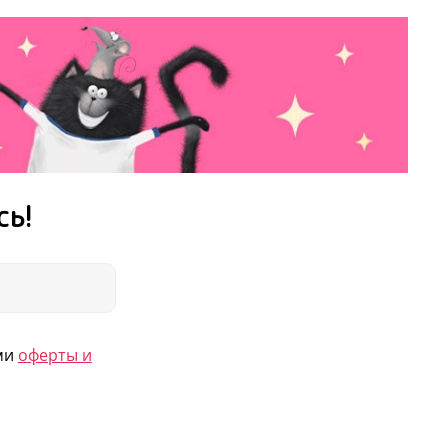
сь!
ями
оферты и