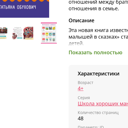
отношений между брать
отношения в семье​.
Описание
Эта новая книга извест
малышей в сказках» с
детей.
Показать полностью
В этой доброй книге в
поможет справиться с 
важность семейных цен
Характеристики
«Можно тысячу раз сде
Возраст
отношения между вами
4+
сказку, которая научит
Серия
Эта серия поможет ва
Школа хороших ма
знание приведет детей
Количество страниц
и станет прочной основ
48
малыша за плохое пове
Параметр: ID